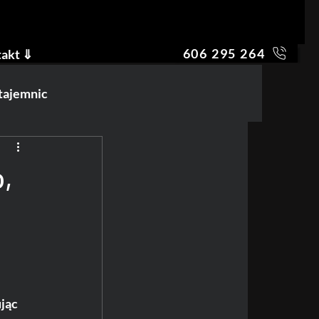
606 295 264
akt ⇓
 tajemnic
o,
jąc 