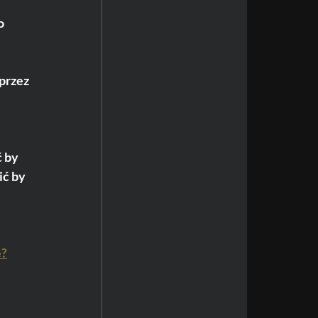
o 
przez 
 by 
ć by 
e?