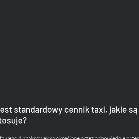
st standardowy cennik taxi, jakie są
stosuje?
fowego dla taksówek są określone przez odpowiednie przep