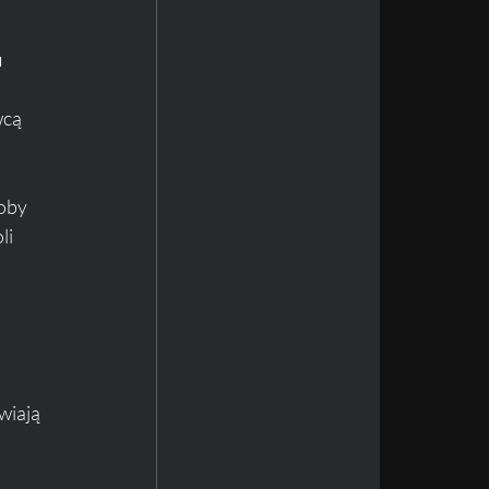
 
cą 
oby 
li 
wiają 