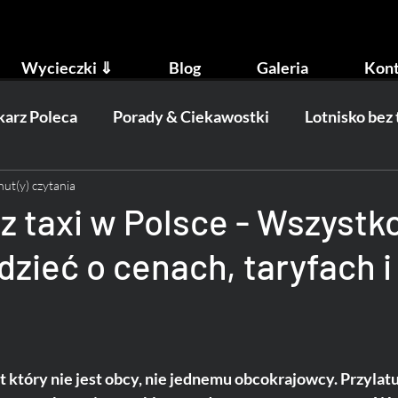
Wycieczki ⇓
Blog
Galeria
Kont
arz Poleca
Porady & Ciekawostki
Lotnisko bez
nut(y) czytania
ydarzenia
Transport
z taxi w Polsce - Wszystk
zieć o cenach, taryfach i
który nie jest obcy, nie jednemu obcokrajowcy. Przylatu