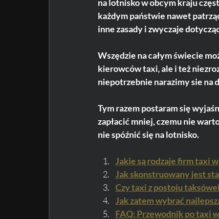
na lotnisko w obcym kraju częs
każdym państwie nawet patrząc 
inne zasady i zwyczaje dotyczą
Wszędzie na całym świecie moż
kierowców taxi, ale i też niez
niepotrzebnie narazimy sie na 
Tym razem postaram się wyjaśni
zapłacić mniej, czemu nie wart
nie spóźnić się na lotnisko. 
Jakie są rodzaje firm taxi 
Jak skonstruowany jest stan
Czy taxi z postoju taksówe
Jak zatem wybrać najlepsz
FAQ: Przewodnik po taxi w