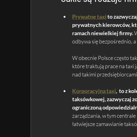
Prywatne taxi
 to zazwycza
prywatnych kierowców, któ
ramach niewielkiej firmy.
 
odbywa się bezpośrednio, a 
W obecnie Polsce często tak
które traktują prace na taxi
nad takimi przedsiębiorcami
Korporacyjna taxi
,  to z k
taksówkowej, zazwyczaj zor
ograniczoną odpowiedzialn
zarządzania, w tym centrale
łatwiejsze zamawianie taksó