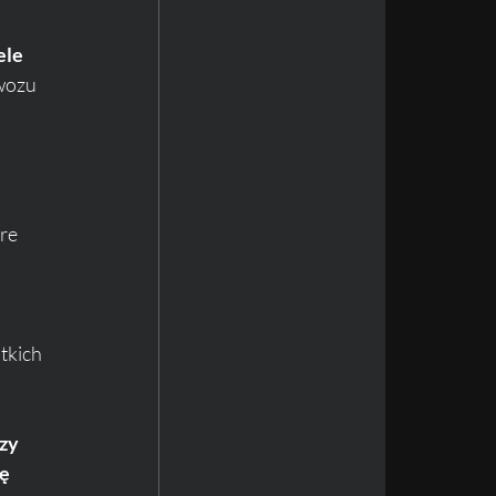
ele 
wozu 
re 
tkich 
zy 
ę 