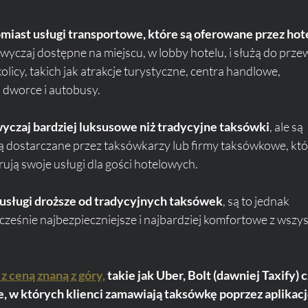
omiast usługi transportowe, które są oferowane przez hot
zwyczaj dostępne na miejscu, w lobby hotelu, i służą do prze
olicy, takich jak atrakcje turystyczne, centra handlowe, 
, dworce i autobusy. 
yczaj bardziej luksusowe niż tradycyjne taksówki
, ale są 
są dostarczane przez taksówkarzy lub firmy taksówkowe, któ
ują swoje usługi dla gości hotelowych. 
ą usługi droższe od tradycyjnych taksówek
, są to jednak 
cześnie najbezpieczniejsze i najbardziej komfortowe z wszys
z ceną znaną z góry,
takie jak Uber, Bolt (dawniej Taxify) c
we, w których klienci zamawiają taksówkę poprzez aplikacj