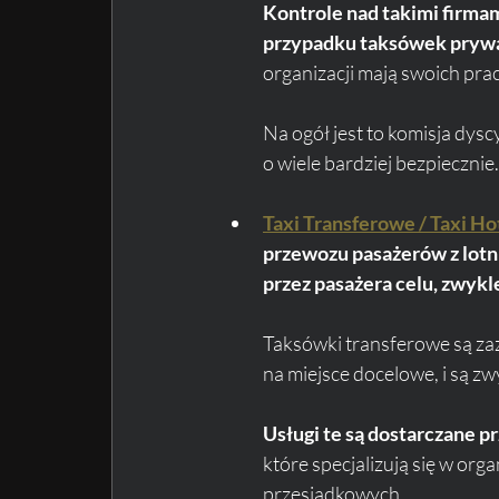
Kontrole nad takimi firmam
przypadku taksówek pryw
organizacji mają swoich pr
Na ogół jest to komisja dysc
o wiele bardziej bezpiecznie.
Taxi Transferowe / Taxi H
przewozu pasażerów z lot
przez pasażera celu, zwykl
Taksówki transferowe są za
na miejsce docelowe, i są zw
Usługi te są dostarczane p
które specjalizują się w org
przesiadkowych.