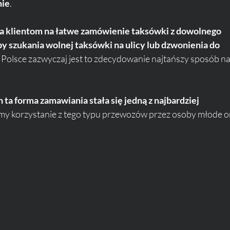
nie
. 
la klientom na łatwe zamówienie taksówki z dowolnego 
by szukania wolnej taksówki na ulicy lub dzwonienia do 
 Polsce zazwyczaj jest to zdecydowanie najtańszy sposób na
 ta forma zamawiania stała się jedną z najbardziej 
y korzystanie z tego typu przewozów przez osoby młode o