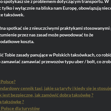
to spotykasz sie z problemem dotyczącym transportu. W 
tylko i wyłącznie na bliska nam Europę, obowiązują niec
ce taksówek.
na spotkać sie z nieuczciwymi praktykami stosowanymi 
rozumienie przez nas zasad może powodować to że 
dodatkowe koszta. 
ć Tobie zasady panujące w Polskich taksówkach, co robić
o zamawiać zamawiać przewozów typu uber / bolt, co zrobi
w Polsce?
dardowy cennik taxi, jakie są taryfy i kiedy się je stosuj
k jest bezpieczne, jak zamówić dobrą taksówkę ?
ą taksówkę ?
 Polsce dla turystów