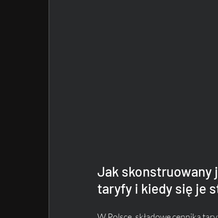
Jak skonstruowany je
taryfy i kiedy się je 
W Polsce, składowe cennika tary