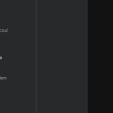
czuć 
o 
dem 
, 