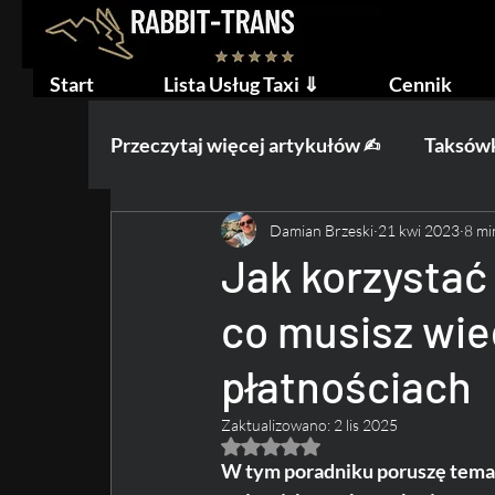
Start
Lista Usług Taxi ⇓
Cennik
Przeczytaj więcej artykułów ✍︎
Taksówk
Damian Brzeski
21 kwi 2023
8 mi
Praca na Taxi
Ślub i Wesele
W
Jak korzystać 
co musisz wied
płatnościach
Zaktualizowano:
2 lis 2025
Oceniono na NaN z 5 gwiazdek.
W tym poradniku poruszę temat 