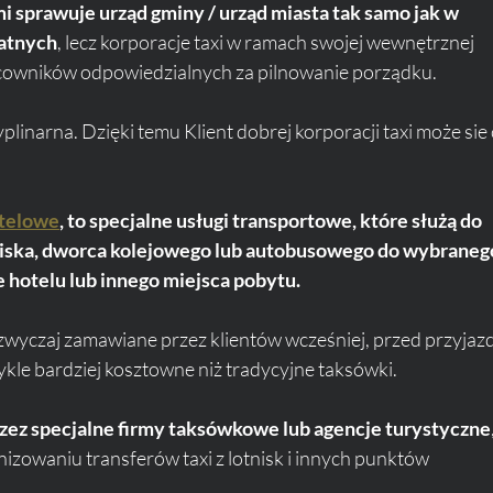
i sprawuje urząd gminy / urząd miasta tak samo jak w 
atnych
, lecz korporacje taxi w ramach swojej wewnętrznej 
acowników odpowiedzialnych za pilnowanie porządku. 
yplinarna. Dzięki temu Klient dobrej korporacji taxi może sie 
otelowe
, to specjalne usługi transportowe, które służą do 
niska, dworca kolejowego lub autobusowego do wybraneg
e hotelu lub innego miejsca pobytu.
zwyczaj zamawiane przez klientów wcześniej, przed przyjaz
ykle bardziej kosztowne niż tradycyjne taksówki. 
rzez specjalne firmy taksówkowe lub agencje turystyczne
anizowaniu transferów taxi z lotnisk i innych punktów 