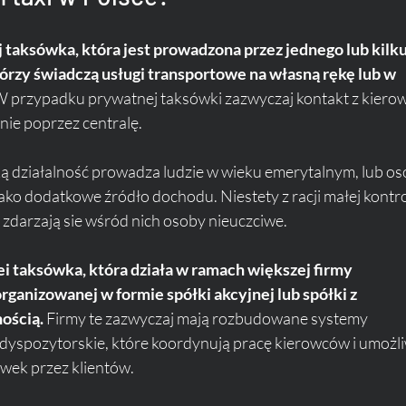
j taksówka, która jest prowadzona przez jednego lub kilku
rzy świadczą usługi transportowe na własną rękę lub w 
W przypadku prywatnej taksówki zazwyczaj kontakt z kierow
nie poprzez centralę. 
ą działalność prowadza ludzie w wieku emerytalnym, lub os
 jako dodatkowe źródło dochodu. Niestety z racji małej kontro
 zdarzają sie wśród nich osoby nieuczciwe. 
olei taksówka, która działa w ramach większej firmy 
ganizowanej w formie spółki akcyjnej lub spółki z 
ością. 
Firmy te zazwyczaj mają rozbudowane systemy 
 dyspozytorskie, które koordynują pracę kierowców i umożli
wek przez klientów. 