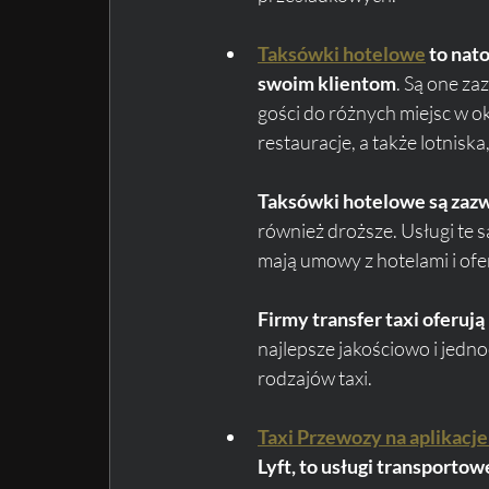
Taksówki hotelowe
 to nat
swoim klientom
. Są one za
gości do różnych miejsc w ok
restauracje, a także lotniska
Taksówki hotelowe są zazw
również droższe. Usługi te 
mają umowy z hotelami i ofer
Firmy transfer taxi oferuj
najlepsze jakościowo i jedno
rodzajów taxi. 
Taxi Przewozy na aplikacje 
Lyft, to usługi transporto