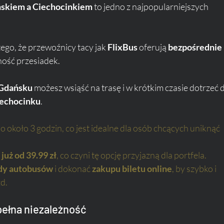
skiem a Ciechocinkiem
 to jedno z najpopularniejszych 
go, że przewoźnicy tacy jak 
FlixBus
 oferują 
bezpośrednie 
ność przesiadek. 
 Gdańsku
 możesz wsiąść na trasę i w krótkim czasie dotrzeć 
iechocinku
.
o około 3 godzin, co jest idealne dla osób chcących uniknąć 
już od 39.99 zł
, co czyni tę opcję przyjazną dla portfela.
dy autobusów
 i dokonać 
zakupu biletu online
, by szybko i 
d.
ełna niezależność