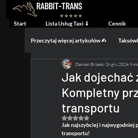
Start
Lista Usług Taxi ⇓
Cennik
Przeczytaj więcej artykułów ✍︎
Taksówk
Damian Brzeski
26 gru 2024
9 mi
Praca na Taxi
Ślub i Wesele
W
Jak dojechać 
Kompletny pr
transportu
Oceniono na NaN z 5 gwiazdek.
Jak najszybciej i najwygodniej
transportu!