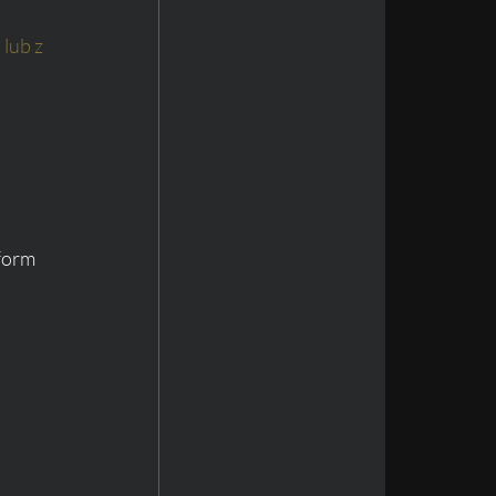
lub z 
form 