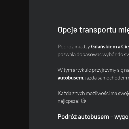
Opcje transportu m
Podróż między 
Gdańskiem a Ci
pozwala dopasować wybór do swoi
W tym artykule przyjrzymy się na
autobusem
, jazda samochodem o
Każda z tych możliwości ma swoje 
najlepsza! 😊
Podróż autobusem – wygod