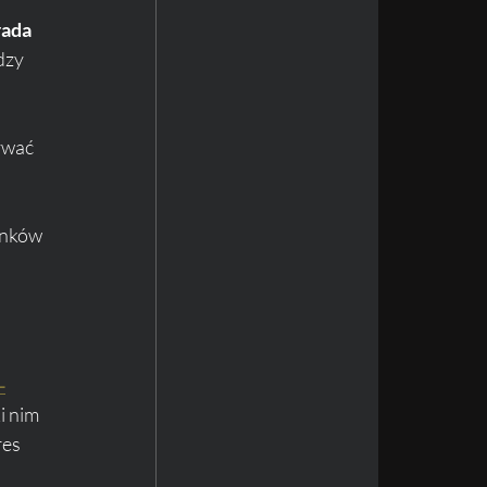
ada 
dzy 
ywać 
anków 
-
i nim 
res 