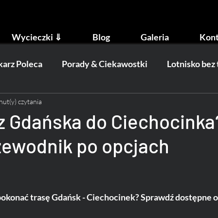
Wycieczki ⇓
Blog
Galeria
Kont
arz Poleca
Porady & Ciekawostki
Lotnisko bez
nut(y) czytania
ydarzenia
Transport
z Gdańska do Ciechocinka
zewodnik po opcjach
 pokonać trasę Gdańsk - Ciechocinek? Sprawdź dostępne o