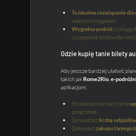
To idealne rozwiązanie dl
większym bagażem.
Wygodna podróż
 z usługą 
szczególnie istotne dla rodz
Gdzie kupię tanie bilety 
Aby jeszcze bardziej ułatwić pla
takich jak 
Rome2Rio
, 
e-podróżni
aplikacjom:
Szybko porównasz różne 
op
połączenie,
Sprawdzisz 
liczbę odjazdó
Dokonasz 
zakupu taniego b