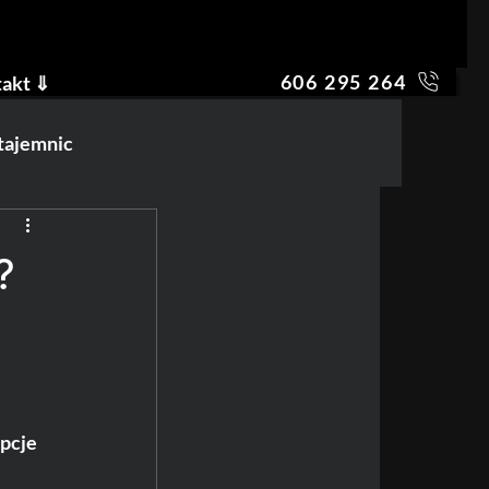
606 295 264
akt ⇓
 tajemnic
?
pcje 