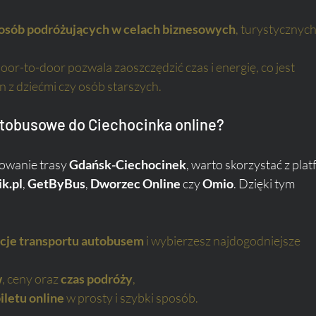
a osób podróżujących w celach biznesowych
, turystycznych 
door-to-door pozwala zaoszczędzić czas i energię, co jest 
in z dziećmi czy osób starszych.
autobusowe do Ciechocinka online?
nowanie trasy 
Gdańsk-Ciechocinek
, warto skorzystać z plat
k.pl
, 
GetByBus
, 
Dworzec Online
 czy 
Omio
. Dzięki tym 
cje transportu autobusem
 i wybierzesz najdogodniejsze 
w
, ceny oraz 
czas podróży
,
iletu online
 w prosty i szybki sposób.