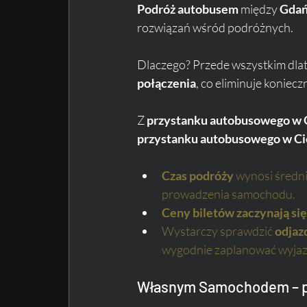
Podróż autobusem
 między 
Gdań
rozwiązań wśród podróżnych. 
Dlaczego? Przede wszystkim dlate
połączenia
, co eliminuje koniecz
Z 
przystanku autobusowego w
przystanku autobusowego w C
Czas podróży
 wynosi średni
prowadzenia samochodu.
Ceny biletów zaczynają się 
Wystarczy sprawdzić 
odjaz
wygodnie zaplanować wyjaz
Własnym Samochodem – p