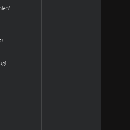
aleźć 
e
 i 
ugi 