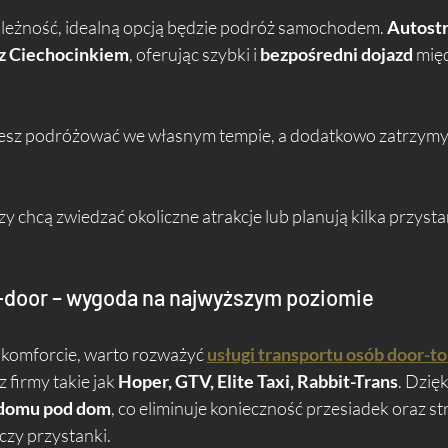
zależność, idealną opcją będzie podróż samochodem. 
Autostr
z Ciechocinkiem
, oferując szybki i 
bezpośredni dojazd
 mię
esz podróżować we własnym tempie, a dodatkowo zatrzym
zy chcą zwiedzać okoliczne atrakcje lub planują kilka przyst
o-door – wygoda na najwyższym poziomie
 komforcie, warto rozważyć 
usługi transportu osób door-to
 firmy takie jak 
Hoper, GTV, Elite Taxi, Rabbit-Trans
. Dzięk
 domu pod dom
, co eliminuje konieczność przesiadek oraz st
czy przystanki.