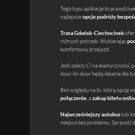
Tego typu aplikacje to prawdziwe
najlepsze 
opcje podróży bezpoś
Trasa Gdańsk-Ciechocinek
 ofe
różnych potrzeb. Wybierając 
po
komfortowy przejazd. 
Jeśli zależy Ci na elastycznośc
door-to-door będą idealne dla ty
Bez względu na to, którą opcję wy
połączenie
, a 
zakup biletu onli
Najwcześniejszy autobus
 lub i
miejsce bez problemu. Sprawdź do