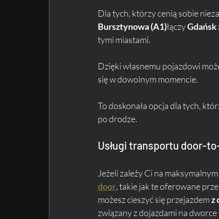
Dla tych, którzy cenią sobie nie
Bursztynowa (A1)
łączy 
Gdańsk 
tymi miastami.
Dzięki własnemu pojazdowi moż
się w dowolnym momencie. 
To doskonała opcja dla tych, któr
po drodze.
Usługi transportu door-t
Jeżeli zależy Ci na maksymalnym
door
, takie jak te oferowane przez
możesz cieszyć się przejazdem 
z
związany z dojazdami na dworce 