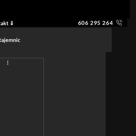
606 295 264
akt ⇓
 tajemnic