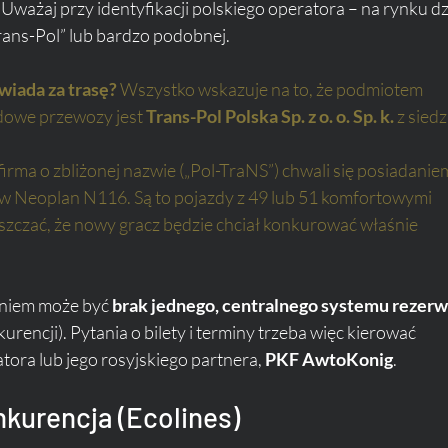
. Uważaj przy identyfikacji polskiego operatora – na rynku dz
Trans-Pol” lub bardzo podobnej.
iada za trasę?
 Wszystko wskazuje na to, że podmiotem 
dowe przewozy jest 
Trans-Pol Polska Sp. z o. o. Sp. k.
 z sied
 firma o zbliżonej nazwie („Pol-TraNS”) chwali się posiadanie
w Neoplan N116. Są to pojazdy z 49 lub 51 komfortowymi 
szczać, że nowy gracz będzie chciał konkurować właśnie 
niem może być 
brak jednego, centralnego systemu rezerwa
urencji). Pytania o bilety i terminy trzeba więc kierować 
ora lub jego rosyjskiego partnera, 
PKF AwtoKonig
.
nkurencja (Ecolines)