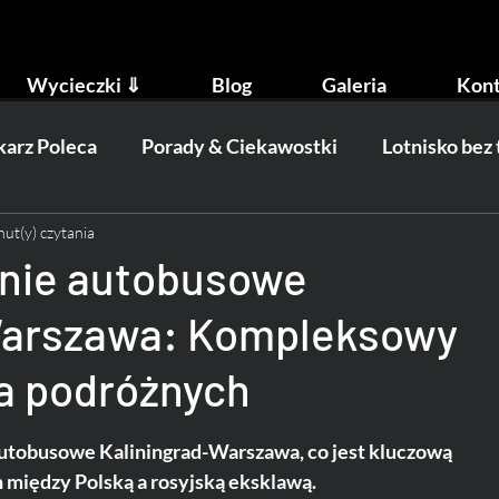
Wycieczki ⇓
Blog
Galeria
Kont
arz Poleca
Porady & Ciekawostki
Lotnisko bez
nut(y) czytania
ydarzenia
Transport
nie autobusowe
Warszawa: Kompleksowy
a podróżnych
autobusowe Kaliningrad-Warszawa, co jest kluczową 
między Polską a rosyjską eksklawą. 