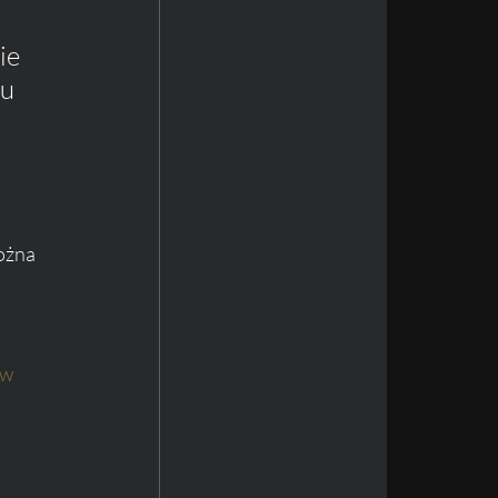
ie 
u 
ożna 
w 