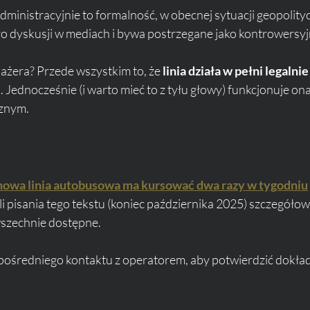
administracyjnie to formalność, w obecnej sytuacji geopolityc
o dyskusji w mediach i bywa postrzegane jako kontrowersyj
sażera? Przede wszystkim to, że 
linia działa w pełni legalnie
ednocześnie (i warto mieć to z tyłu głowy) funkcjonuje ona
cznym.
nowa linia autobusowa ma kursować dwa razy w tygodniu
li pisania tego tekstu (koniec października 2025) szczegółow
wszechnie dostępne. 
pośredniego kontaktu z operatorem, aby potwierdzić dokła