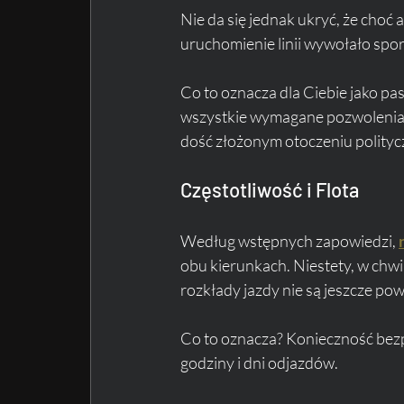
Nie da się jednak ukryć, że choć 
uruchomienie linii wywołało spor
Co to oznacza dla Ciebie jako pa
wszystkie wymagane pozwolenia. J
dość złożonym otoczeniu polity
Częstotliwość i Flota
Według wstępnych zapowiedzi, 
obu kierunkach. Niestety, w chwi
rozkłady jazdy nie są jeszcze po
Co to oznacza? Konieczność bez
godziny i dni odjazdów.