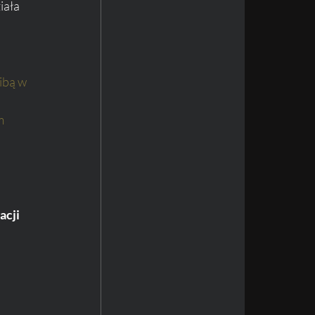
iała 
zibą w 
m 
cji 