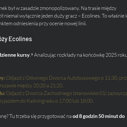
 rynek był w zasadzie zmonopolizowany. Na trasie między 
 niemal wyłącznie jeden duży gracz – Ecolines. To właśnie i
ktem odniesienia przy ocenie nowej linii.
óży Ecolines
dzienne kursy
.⁹ Analizując rozkłady na końcówkę 2025 roku
wy:
 Odjazd z Głównego Dworca Autobusowego o 11:30, przy
szawie między 20:20 a 21:20.
du:
 Odjazd z Dworca Zachodniego (stanowisko 01) zazwyczaj
zyjazdem do Kaliningradu o 17:00 lub 18:00.
onę? Tu trzeba się przygotować na 
od 8 godzin 50 minut do 