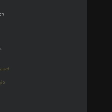
ch 
, 
jazd 
 o 