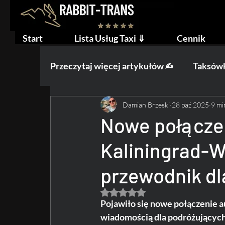
Start
Lista Usług Taxi ⇓
Cennik
Przeczytaj więcej artykułów ✍︎
Taksówk
Damian Brzeski
28 paź 2025
9 mi
Praca na Taxi
Ślub i Wesele
W
Nowe połącze
Kaliningrad-
przewodnik dl
Oceniono na NaN z 5 gwiazdek.
Pojawiło się nowe połączenie 
wiadomością dla podróżujących 