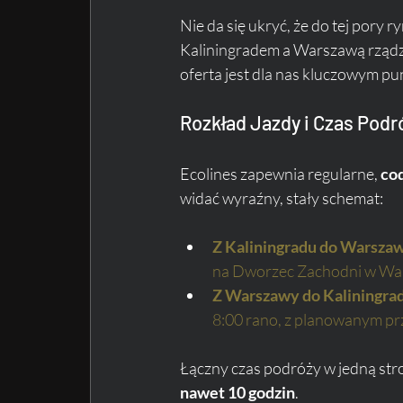
Nie da się ukryć, że do tej pory
Kaliningradem a Warszawą rządził
oferta jest dla nas kluczowym pun
Rozkład Jazdy i Czas Podr
Ecolines zapewnia regularne, 
co
widać wyraźny, stały schemat:
Z Kaliningradu do Warsza
na Dworzec Zachodni w War
Z Warszawy do Kaliningra
8:00 rano, z planowanym pr
Łączny czas podróży w jedną str
nawet 10 godzin
. 