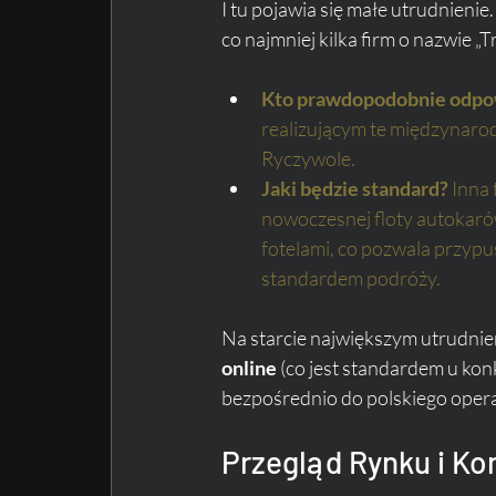
I tu pojawia się małe utrudnienie
co najmniej kilka firm o nazwie „
Kto prawdopodobnie odpow
realizującym te międzynaro
Ryczywole.
Jaki będzie standard?
 Inna
nowoczesnej floty autokaró
fotelami, co pozwala przypu
standardem podróży.
Na starcie największym utrudnie
online
 (co jest standardem u konk
bezpośrednio do polskiego operat
Przegląd Rynku i Ko