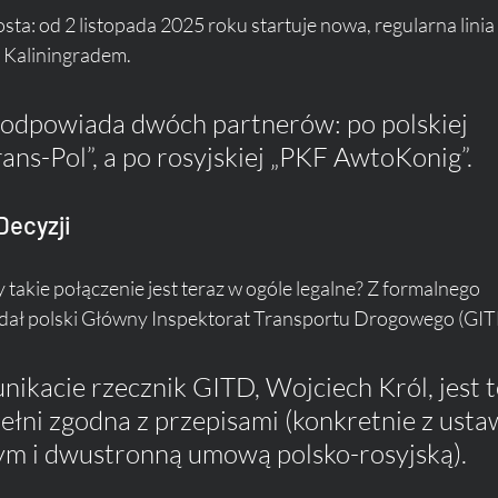
sta: od 2 listopada 2025 roku startuje nowa, regularna linia 
Kaliningradem. 
 odpowiada dwóch partnerów: po polskiej 
ans-Pol”, a po rosyjskiej „PKF AwtoKonig”.
Decyzji
y takie połączenie jest teraz w ogóle legalne? Z formalnego 
dał polski Główny Inspektorat Transportu Drogowego (GITD
ikacie rzecznik GITD, Wojciech Król, jest t
ełni zgodna z przepisami (konkretnie z usta
ym i dwustronną umową polsko-rosyjską).