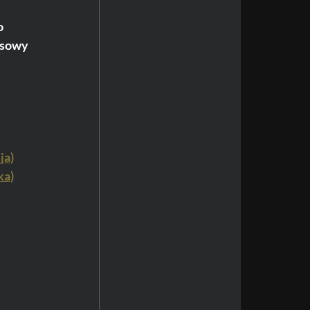
 
asowy 
ja)
ka)