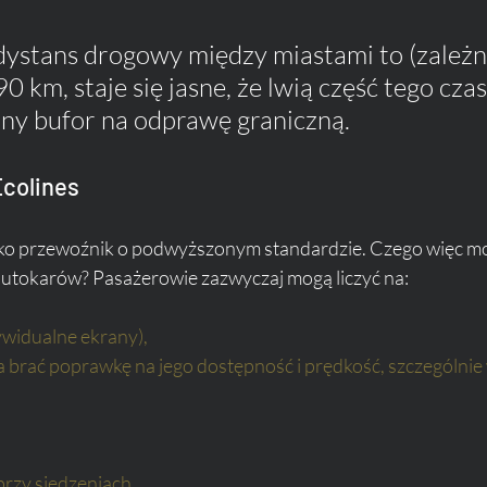
dystans drogowy między miastami to (zależn
0 km, staje się jasne, że lwią część tego czas
ny bufor na odprawę graniczną.
Ecolines
 jako przewoźnik o podwyższonym standardzie. Czego więc m
 autokarów? Pasażerowie zazwyczaj mogą liczyć na:
ywidualne ekrany),
a brać poprawkę na jego dostępność i prędkość, szczególnie 
,
rzy siedzeniach,