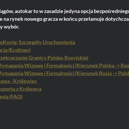
ągów, autokar to w zasadzie jedyna opcja bezpośredniego
ie na rynek nowego gracza w końcu przełamuje dotychcz
ny wybór.
toKonig: Szczegóły Uruchomienia
ja (Ecolines)
zekraczanie Granicy Polsko-Rosyjskiej
ymagania Wizowe i Formalności (Kierunek Polska -> Ros
ymagania Wizowe i Formalności (Kierunek Rosja -> Pols
awa - Królewiec
sportu z Królewca
ania (FAQ)