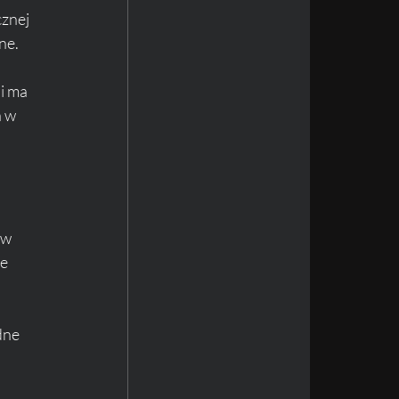
znej 
ne. 
 i ma 
 w 
 w 
e 
dne 