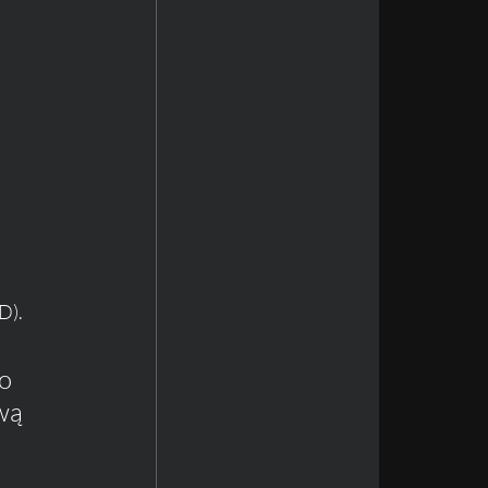
). 
o 
wą 