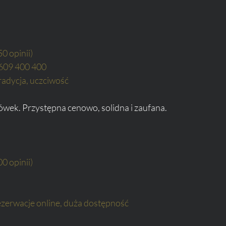
50 opinii)
 609 400 400
tradycja, uczciwość
ówek. Przystępna cenowo, solidna i zaufana.
00 opinii)
rezerwacje online, duża dostępność