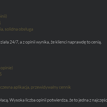
inii)
1
ia, solidna obsługa
iała 24/7, a z opinii wynika, że klienci naprawdę to cenią.
 opinie)
5
oczesna aplikacja, przewidywalny cennik
apłacą. Wysoka liczba opinii potwierdza, że to jedna z najczęści