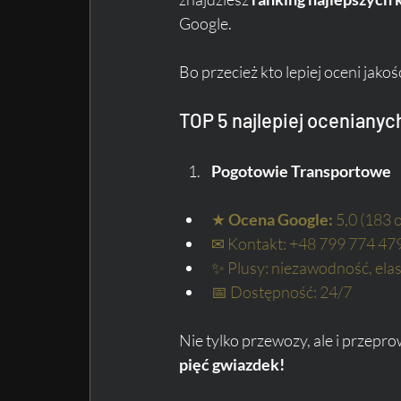
Google.
Bo przecież kto lepiej oceni jakoś
TOP 5 najlepiej ocenianyc
Pogotowie Transportowe
★ 
Ocena Google:
 5,0 (183 
✉ Kontakt: +48 799 774 47
✨ Plusy: niezawodność, ela
📅 Dostępność: 24/7
Nie tylko przewozy, ale i przepro
pięć gwiazdek!