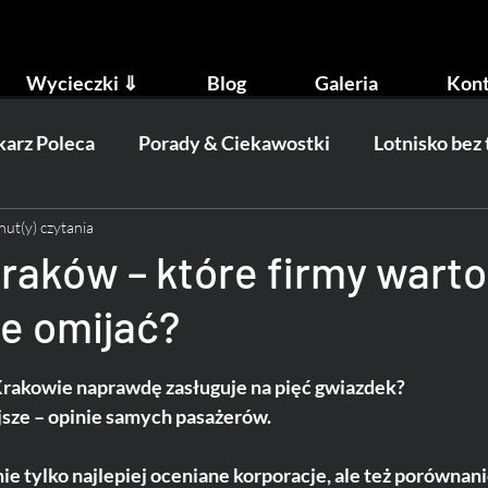
Wycieczki ⇓
Blog
Galeria
Kont
arz Poleca
Porady & Ciekawostki
Lotnisko bez
nut(y) czytania
ydarzenia
Transport
Kraków – które firmy warto
re omijać?
 Krakowie naprawdę zasługuje na pięć gwiazdek? 
jsze – opinie samych pasażerów. 
e tylko najlepiej oceniane korporacje, ale też porównani