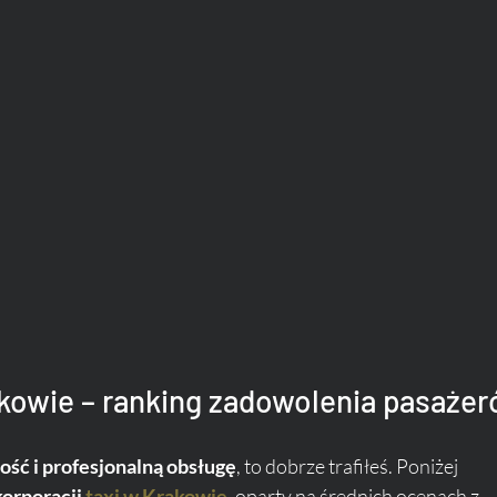
akowie – ranking zadowolenia pasaże
ość i profesjonalną obsługę
, to dobrze trafiłeś. Poniżej 
orporacji 
taxi w Krakowie
, oparty na średnich ocenach z 