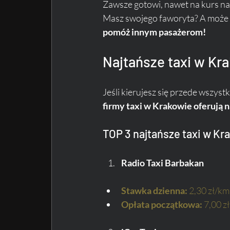
Zawsze gotowi, nawet na kurs na 
Masz swojego faworyta? A może ch
pomóż innym pasażerom!
Najtańsze taxi w Kr
Jeśli kierujesz się przede wszystk
firmy taxi w Krakowie oferują n
TOP 3 najtańsze taxi w Kr
Radio Taxi Barbakan
Stawka dzienna:
 2,30 zł/km
Opłata początkowa:
 7,00 zł