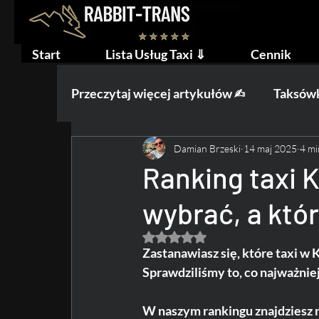
Start
Lista Usług Taxi ⇓
Cennik
Przeczytaj więcej artykułów ✍︎
Taksówk
Damian Brzeski
14 maj 2025
4 mi
Praca na Taxi
Ślub i Wesele
W
Ranking taxi 
wybrać, a któ
Oceniono na NaN z 5 gwiazdek.
Zastanawiasz się, które taxi w
Sprawdziliśmy to, co najważnie
W naszym rankingu znajdziesz ni