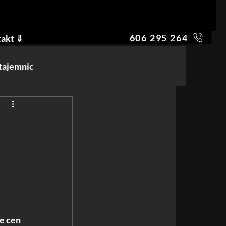
606 295 264
akt ⇓
 tajemnic
e cen 