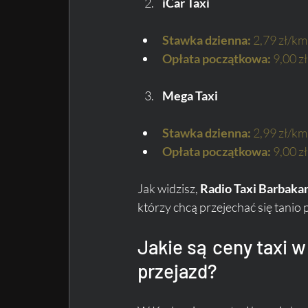
iCar Taxi
Stawka dzienna:
 2,79 zł/km
Opłata początkowa:
 9,00 zł
Mega Taxi
Stawka dzienna:
 2,99 zł/km
Opłata początkowa:
 9,00 zł
Jak widzisz, 
Radio Taxi Barbakan
którzy chcą przejechać się tanio
Jakie są ceny taxi w
przejazd?