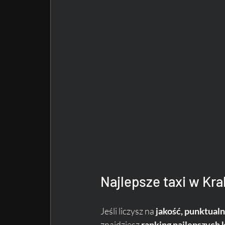
Najlepsze taxi w Kr
Jeśli liczysz na 
jakość, punktualn
znajdziesz 
ranking najlepszych k