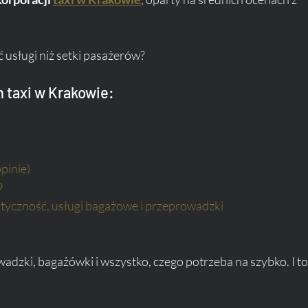
ć usługi niż setki pasażerów?
h taxi w Krakowie:
opinie)
9
styczność, usługi bagażowe i przeprowadzki
wadzki, bagażówki i wszystko, czego potrzeba na szybko. I to