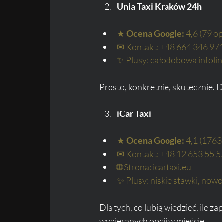
Unia Taxi Kraków 24h
★ 
Ocena Google:
 4,6 (79 op
✉ Kontakt: +48 664 346 97
✨ Plusy: całodobowa infolin
Prosto, konkretnie, skutecznie. Dz
iCar Taxi
★ 
Ocena Google:
 4,1 (1763
✉ Kontakt: +48 12 653 55 5
🌐 Strona: icartaxi.eu
✨ Plusy: niskie stawki, now
Dla tych, co lubią wiedzieć, ile z
wybieranych opcji w mieście.