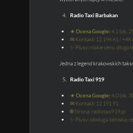
Radio Taxi Barbakan
★ 
Ocena Google:
 4,1 (ok. 2
✉ Kontakt: 12 196 61 / +48
✨ Plusy: niskie ceny, długa 
Jedna z legend krakowskich taks
Radio Taxi 919
★ 
Ocena Google:
 4,0 (ok. 3
✉ Kontakt: 12 191 91
🌐 Strona: radiotaxi919.pl
✨ Plusy: obsługa lotniska, 