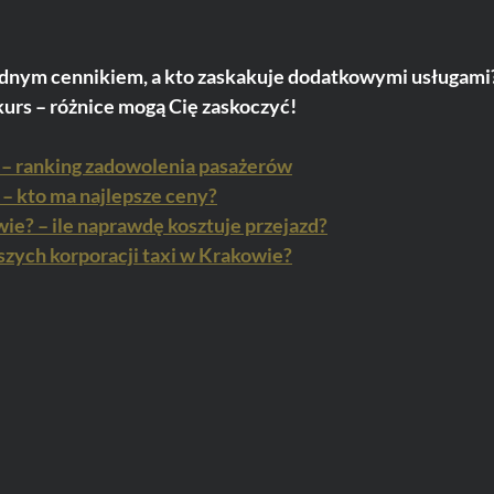
ądnym cennikiem, a kto zaskakuje dodatkowymi usługami?
kurs – różnice mogą Cię zaskoczyć!
 – ranking zadowolenia pasażerów
 – kto ma najlepsze ceny?
wie? – ile naprawdę kosztuje przejazd?
szych korporacji taxi w Krakowie?