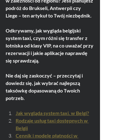
w zależności od regionu? Jeśli planujesz 
Transport
podróż do Brukseli, Antwerpii czy 
Liege – ten artykuł to Twój niezbędnik.
Odkrywamy, jak wygląda belgijski 
system taxi, czym różni się transfer z 
lotniska od klasy VIP, na co uważać przy 
rezerwacji i jakie aplikacje naprawdę 
się sprawdzają. 
Nie daj się zaskoczyć – przeczytaj i 
dowiedz się, jak wybrać najlepszą 
taksówkę dopasowaną do Twoich 
potrzeb.
Jak wygląda system taxi. w Belgi?
Rodzaje usług taxi dostępnych w 
Belgii
Cennik i modele płatności w 