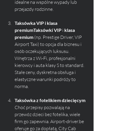
idealne na wspólne wypady lub 
przejazdy rodzinne.
Taksówka VIP i klasa 
premiumTaksówki VIP
 i 
klasa 
premium
 (np. Prestige Driver, VIP 
Airport Taxi) to opcja dla biznesu i 
osób oczekujących luksusu. 
Wnętrza z Wi-Fi, profesjonalni 
kierowcy i auta klasy S to standard. 
Stałe ceny, dyskretna obsługa i 
elastyczne warunki podróży to 
norma.
Taksówka z fotelikiem dziecięcym 
Choć przepisy pozwalają na 
przewóz dzieci bez fotelika, wiele 
firm go zapewnia. Airport-driver.be 
oferuje go za dopłatą, City Cab 