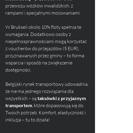
przewozu wózków inwalidzkich, z 
rampami i specjalnymi mocowaniami. 
W Brukseli około 10% floty spełnia te 
wymagania. Dodatkowo osoby z 
niepełnosprawnościami mogą korzystać 
z voucherów do przejazdów (5 EUR), 
przyznawanych przez gminy – to forma 
wsparcia i sposób na zwiększenie 
dostępności.
Belgijski rynek transportowy udowadnia, 
że nie ma jednego rozwiązania dla 
wszystkich – są 
taksówki z przyjaznym 
transportem
, które dopasowują się do 
Twoich potrzeb. Komfort, elastyczność i 
inkluzja – tu to działa!