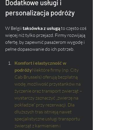
Dodatkowe usługi i 
personalizacja podróży
W Belgii 
taksówka z usługą
 to często coś 
więcej niż tylko przejazd. Firmy rozwijają 
ofertę, by zapewnić pasażerom wygodę i 
pełne dopasowanie do ich potrzeb.
Komfort i elastyczność w 
podróży
Niektóre firmy (np. City 
Cab Brussels) oferują bezpłatną 
wodę, możliwość przystanków na 
życzenie oraz transport zwierząt – 
wystarczy zaznaczyć „zwierzę na 
pokładzie” przy rezerwacji. Dla 
dłuższych tras istnieją nawet 
specjalistyczne usługi transportu 
zwierząt z karmieniem i 