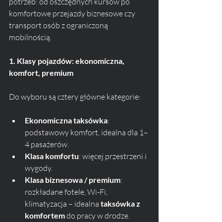
potrzeb: od oszczędnych kursów po 
komfortowe przejazdy biznesowe czy 
transport osób z ograniczoną 
mobilnością.
1. Klasy pojazdów: ekonomiczna, 
komfort, premium
Do wyboru są cztery główne kategorie:
Ekonomiczna taksówka
: 
podstawowy komfort, idealna dla 1–
4 pasażerów.
Klasa komfortu
: więcej przestrzeni i 
wygody.
Klasa biznesowa / premium
: 
rozkładane fotele, Wi-Fi, 
klimatyzacja – idealna 
taksówka z 
komfortem
 do pracy w drodze.