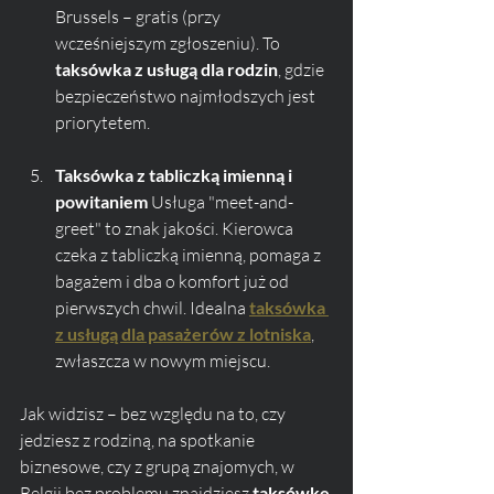
Brussels – gratis (przy 
wcześniejszym zgłoszeniu). To 
taksówka z usługą dla rodzin
, gdzie 
bezpieczeństwo najmłodszych jest 
priorytetem.
Taksówka z tabliczką imienną i 
powitaniem 
Usługa "meet-and-
greet" to znak jakości. Kierowca 
czeka z tabliczką imienną, pomaga z 
bagażem i dba o komfort już od 
pierwszych chwil. Idealna 
taksówka 
z usługą dla pasażerów z lotniska
, 
zwłaszcza w nowym miejscu.
Jak widzisz – bez względu na to, czy 
jedziesz z rodziną, na spotkanie 
biznesowe, czy z grupą znajomych, w 
Belgii bez problemu znajdziesz 
taksówkę 