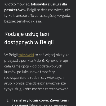
Krótko mówiąc: 
taksówka z usługą dla 
pasażerów
 w Belgii to dziś coś więcej niż 
tylko transport. To coraz częściej wygoda, 
bezpieczeństwo i klasa.
Rodzaje usług taxi 
dostępnych w Belgii
W Belgii 
taksówki
 to coś więcej niż tylko 
przejazd z punktu A do B. Rynek oferuje 
całą gamę opcji – od podstawowych 
kursów po luksusowe transfery i 
rozwiązania dla rodzin czy większych 
grup. Poniżej znajdziesz najważniejsze 
typy usług, które możesz zarezerwować.
Transfery lotniskowe: Zaventem i 
Charleroi 
Taksówki to najczęstszy 