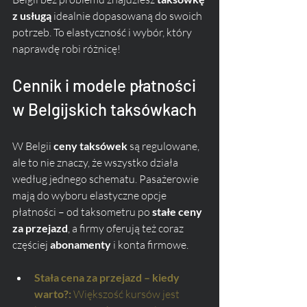
z usługą
 idealnie dopasowaną do swoich 
potrzeb. To elastyczność i wybór, który 
naprawdę robi różnicę!
Cennik i modele płatności 
w Belgijskich taksówkach
W Belgii 
ceny taksówek
 są regulowane, 
ale to nie znaczy, że wszystko działa 
według jednego schematu. Pasażerowie 
mają do wyboru elastyczne opcje 
płatności – od taksometru po 
stałe ceny 
za przejazd
, a firmy oferują też coraz 
częściej 
abonamenty
 i konta firmowe.
Stała cena za przejazd – kiedy 
warto?: 
Większość kursów jest 