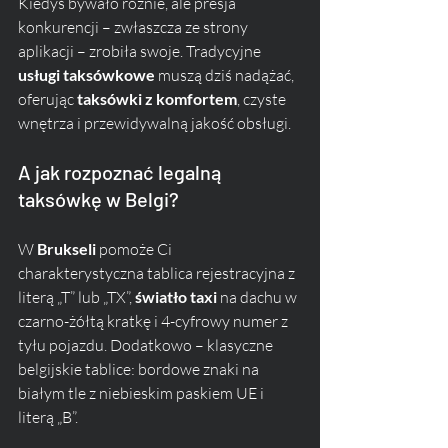
Kiedyś bywało różnie, ale presja 
konkurencji – zwłaszcza ze strony 
aplikacji – zrobiła swoje. Tradycyjne 
usługi taksówkowe
 muszą dziś nadążać, 
oferując 
taksówki z komfortem
, czyste 
wnętrza i przewidywalną jakość obsługi.
A jak rozpoznać legalną 
taksówkę w Belgi?
W 
Brukseli
 pomoże Ci 
charakterystyczna tablica rejestracyjna z 
literą „T” lub „TX”, 
światło taxi
 na dachu w 
czarno-żółtą kratkę i 4-cyfrowy numer z 
tyłu pojazdu. Dodatkowo – klasyczne 
belgijskie tablice: bordowe znaki na 
białym tle z niebieskim paskiem UE i 
literą „B”.