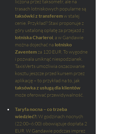
liczona przez taksometr, ale na 
trasach lotniskowych popularne są 
taksówki z transferem
 w stałej 
cenie. Przykład? Staxi proponuje z 
góry ustaloną opłatę za przejazd z 
lotniska Charleroi
, a w Gandawie 
można dojechać na 
lotnisko 
Zaventem
 za 120 EUR. To wygodne 
i pozwala uniknąć niespodzianek. 
TaxisVerts umożliwia oszacowanie 
kosztu jeszcze przed kursem przez 
aplikację – to przykład na to, jak 
taksówka z usługą dla klientów
może oferować przewidywalność.
Taryfa nocna – co trzeba 
wiedzieć?: 
W godzinach nocnych 
(22:00–6:00) obowiązuje dopłata 2 
EUR. W Gandawie podczas imprez 