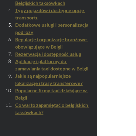
Belgijskich taksówkach
Typy pojazdów i dostępne opcje 
transportu
Dodatkowe usługi i personalizacja 
podróży
Regulacje i organizacje branżowe 
obowiązujące w Belgii
Rezerwacja i dostępność usług
Aplikacje i platformy do 
zamawiania taxi dostępne w Belgii
Jakie są najpopularniejsze 
lokalizacje i trasy transferowe?
Popularne firmy taxi działające w 
Belgii
Co warto zapamiętać o belgijskich 
taksówkach?