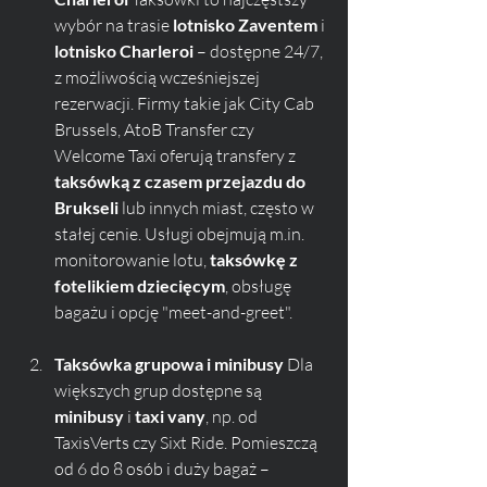
wybór na trasie 
lotnisko Zaventem
 i 
lotnisko Charleroi
 – dostępne 24/7, 
z możliwością wcześniejszej 
rezerwacji. Firmy takie jak City Cab 
Brussels, AtoB Transfer czy 
Welcome Taxi oferują transfery z 
taksówką z czasem przejazdu do 
Brukseli
 lub innych miast, często w 
stałej cenie. Usługi obejmują m.in. 
monitorowanie lotu, 
taksówkę z 
fotelikiem dziecięcym
, obsługę 
bagażu i opcję "meet-and-greet".
Taksówka grupowa i minibusy 
Dla 
większych grup dostępne są 
minibusy
 i 
taxi vany
, np. od 
TaxisVerts czy Sixt Ride. Pomieszczą 
od 6 do 8 osób i duży bagaż – 