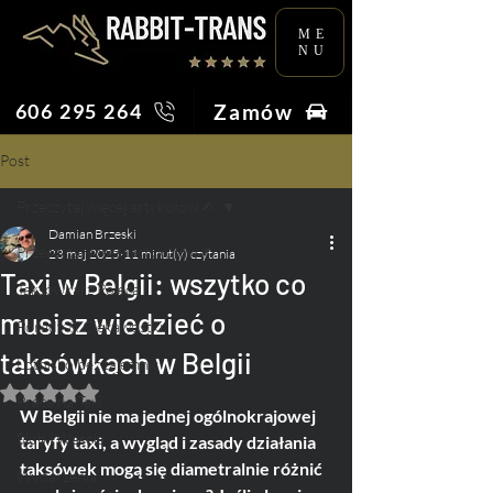
ME
NU
Zamów
606 295 264
Post
Przeczytaj więcej artykułów ✍︎
Damian Brzeski
Przeczytaj więcej artykułów ✍︎
23 maj 2025
11 minut(y) czytania
Taxi w Belgii: wszytko co
Taksówkarz Poleca
musisz wiedzieć o
Porady & Ciekawostki
taksówkach w Belgii
Lotnisko bez tajemnic
Oceniono na NaN z 5 gwiazdek.
Praca na Taxi
W Belgii nie ma jednej ogólnokrajowej 
Ślub i Wesele
taryfy taxi, a wygląd i zasady działania 
taksówek mogą się diametralnie różnić 
Wydarzenia