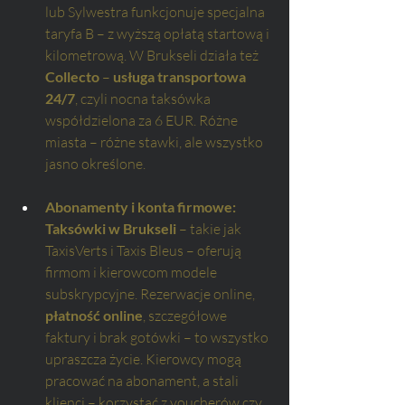
lub Sylwestra funkcjonuje specjalna 
taryfa B – z wyższą opłatą startową i 
kilometrową. W Brukseli działa też 
Collecto
 – 
usługa transportowa 
24/7
, czyli nocna taksówka 
współdzielona za 6 EUR. Różne 
miasta – różne stawki, ale wszystko 
jasno określone.
Abonamenty i konta firmowe: 
Taksówki w Brukseli
 – takie jak 
TaxisVerts i Taxis Bleus – oferują 
firmom i kierowcom modele 
subskrypcyjne. Rezerwacje online, 
płatność online
, szczegółowe 
faktury i brak gotówki – to wszystko 
upraszcza życie. Kierowcy mogą 
pracować na abonament, a stali 
klienci – korzystać z voucherów czy 