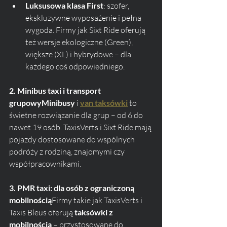
Luksusowa klasa First
: szofer, 
ekskluzywne wyposażenie i pełna 
wygoda. Firmy jak Sixt Ride oferują 
też wersje ekologiczne (Green), 
większe (XL) i hybrydowe – dla 
każdego coś odpowiedniego.
2. Minibus taxi i transport 
grupowyMinibusy
 i 
van taksówki
 to 
świetne rozwiązanie dla grup – od 6 do 
nawet 19 osób. TaxisVerts i Sixt Ride mają 
pojazdy dostosowane do wspólnych 
podróży z rodziną, znajomymi czy 
współpracownikami.
3. PMR taxi: dla osób z ograniczoną 
mobilnością
Firmy takie jak TaxisVerts i 
Taxis Bleus oferują 
taksówki z 
mobilnością
 – przystosowane do 