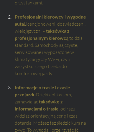
przystankami.
Profesjonalni kierowcy i wygodne 
auta
Licencjonowani, doświadczeni, 
wielojęzyczni – 
taksówka z 
profesjonalnym kierowcą
 to dziś 
standard. Samochody są czyste, 
serwisowane i wyposażone w 
klimatyzację czy Wi-Fi, czyli 
wszystko, czego trzeba do 
komfortowej jazdy.
Informacje o trasie i czasie 
przejazdu
Dzięki aplikacjom, 
zamawiając 
taksówkę z 
informacjami o trasie
, od razu 
widzisz orientacyjną cenę i czas 
dotarcia. Możesz też śledzić kurs na 
żywo. To wygoda i przejrzystość, 