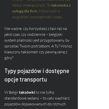
faktur miesięcznych. To 
taksówka z 
usługą dla firm
, która myśli o 
wygodzie i oszczędności czasu.
Nie ważne, czy korzystasz z taxi raz na 
jakiś czas, czy codziennie – belgijski 
system płatności jest przygotowany, by 
sprostać Twoim potrzebom. A Ty? Wolisz 
klasyczny taksometr czy pewną cenę z 
góry?
Typy pojazdów i dostępne 
opcje transportu
W Belgii 
taksówki
 to nie tylko 
standardowe sedany – to cały wachlarz 
pojazdów dopasowanych do różnych 