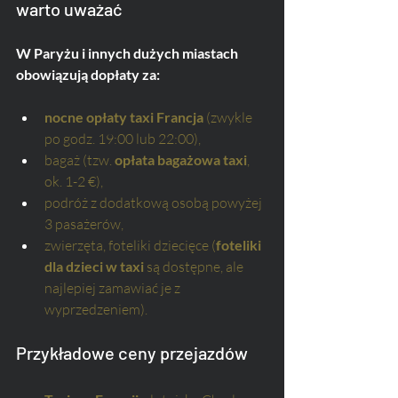
warto uważać
W Paryżu i innych dużych miastach 
obowiązują dopłaty za:
nocne opłaty taxi Francja
 (zwykle 
po godz. 19:00 lub 22:00),
bagaż (tzw. 
opłata bagażowa taxi
, 
ok. 1-2 €),
podróż z dodatkową osobą powyżej 
3 pasażerów,
zwierzęta, foteliki dziecięce (
foteliki 
dla dzieci w taxi
 są dostępne, ale 
najlepiej zamawiać je z 
wyprzedzeniem).
Przykładowe ceny przejazdów