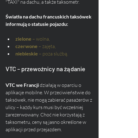
"TAXI" na dachu, a także taksometr. 
Światła na dachu francuskich taksówek 
informują o statusie pojazdu:
zielone
 – wolna,
czerwone
 – zajęta,
niebieskie
 – poza slużbą.
VTC – przewoźnicy na żądanie
VTC we Francji
 działają w oparciu o 
aplikacje mobilne. W przeciwieństwie do 
taksówek, nie mogą zabierać pasażerów z 
ulicy – każdy kurs musi być wcześniej 
zarezerwowany. Choć nie korzystają z 
taksometru, ceny są jasno określone w 
aplikacji przed przejazdem. 