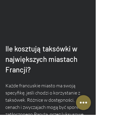
Ile kosztują taksówki w 
największych miastach 
Francji?
Każde francuskie miasto ma swoją 
specyfikę, jeśli chodzi o korzystanie z 
taksówek. Różnice w dostępności, 
cenach i zwyczajach mogą być spore – od 
zatłoczonego Paryża, przez luksusowe 
Lazurowe Wybrzeże, po bardziej 
kameralne miasta jak Bordeaux. Sprawdź, 