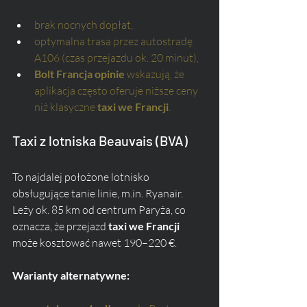
brak nocnych dopłat,
optymalna trasa przez autostradę 
A106 (czas przejazdu ok. 20 minut),
Bolt Francja opinie
 wskazują, że 
aplikacja często oferuje niższe ceny 
niż klasyczne 
taxi we Francji
.
Taxi z lotniska Beauvais (BVA)
To najdalej położone lotnisko 
obsługujące tanie linie, m.in. Ryanair. 
Leży ok. 85 km od centrum Paryża, co 
oznacza, że przejazd 
taxi we Francji
może kosztować nawet 190–220 €.
Warianty alternatywne: