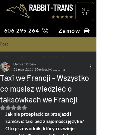
ME
NU
Zamów
606 295 264
Post
Przeczytaj więcej artykułów ✍︎
Damian Brzeski
Przeczytaj więcej artykułów ✍︎
21 mar 2025
10 minut(y) czytania
Taxi we Francji - Wszystko
Taksówkarz Poleca
co musisz wiedzieć o
Porady & Ciekawostki
taksówkach we Francji
Lotnisko bez tajemnic
Oceniono na NaN z 5 gwiazdek.
Praca na Taxi
Jak nie przepłacić za przejazd i 
Ślub i Wesele
zamówić taxi bez znajomości języka? 
Oto przewodnik, który rozwieje 
Wydarzenia