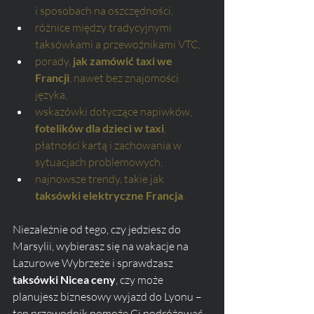
i sposobach na oszczędności,
różnice między tradycyjnymi 
taksówkami a przewoźnikami VTC,
porady, 
jak zamówić taxi we 
Francji
, nawet bez znajomości 
języka,
wskazówki dotyczące napiwków, 
fotelików dla dzieci w taxi
, 
płatności kartą i zachowania w 
sytuacjach problemowych,
najnowsze trendy, takie jak 
taksówki elektryczne Francja
.
Niezależnie od tego, czy jedziesz do 
Marsylii, wybierasz się na wakacje na 
Lazurowe Wybrzeże i sprawdzasz 
taksówki Nicea ceny
, czy może 
planujesz biznesowy wyjazd do Lyonu – 
ten przewodnik pomoże Ci podróżować 