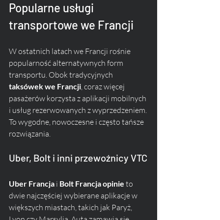
Popularne usługi 
transportowe we Francji
W ostatnich latach we Francji rośnie 
popularność alternatywnych form 
transportu. Obok tradycyjnych 
taksówek we Francji
, coraz więcej 
pasażerów korzysta z aplikacji mobilnych 
i usług rezerwowanych z wyprzedzeniem. 
To wygodne, nowoczesne i często tańsze 
rozwiązania.
Uber, Bolt i inni przewoźnicy VTC
Uber Francja
 i 
Bolt Francja opinie
 to 
dwie najczęściej wybierane aplikacje w 
większych miastach, takich jak Paryż, 
Lyon czy Marsylia. Auta zamawia się 