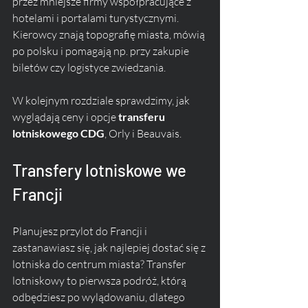
przez mniejsze firmy współpracujące z 
hotelami i portalami turystycznymi. 
Kierowcy znają topografię miasta, mówią 
po polsku i pomagają np. przy zakupie 
biletów czy logistyce zwiedzania.
W kolejnym rozdziale sprawdzimy, jak 
wyglądają ceny i opcje 
transferu 
lotniskowego CDG
, Orly i Beauvais.
Transfery lotniskowe we 
Francji
Planujesz przylot do Francji i 
zastanawiasz się, jak najlepiej dostać się z 
lotniska do centrum miasta? Transfer 
lotniskowy to pierwsza podróż, którą 
odbędziesz po wylądowaniu, dlatego 