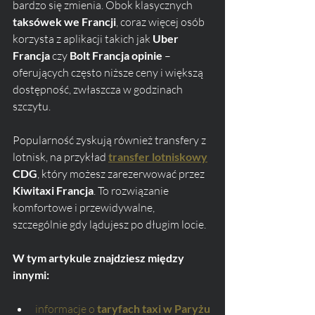
bardzo się zmienia. Obok klasycznych 
taksówek we Francji
, coraz więcej osób 
korzysta z aplikacji takich jak 
Uber 
Francja
 czy 
Bolt Francja opinie
 – 
oferujących często niższe ceny i większą 
dostępność, zwłaszcza w godzinach 
szczytu. 
Popularność zyskują również transfery z 
lotnisk, na przykład 
transfer lotniskowy
CDG
, który możesz zarezerwować przez 
Kiwitaxi Francja
. To rozwiązanie 
komfortowe i przewidywalne, 
szczególnie gdy lądujesz po długim locie.
W tym artykule znajdziesz między 
innymi:
informacje o 
taryfach taxi w Paryżu