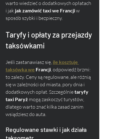
warto wiedzieć o dodatkowych opłatach 
i jak 
jak zamówić taxi we Francji
 w 
sposób szybki i bezpieczny.
Taryfy i opłaty za przejazdy 
taksówkami
Jeśli zastanawiasz się, 
ile kosztuje 
taksówka we
 Francji
, odpowiedź brzmi: 
to zależy. Ceny są regulowane, ale różnią 
się w zależności od miasta, pory dnia i 
dodatkowych opłat. Szczególnie 
taryfy 
taxi Paryż
 mogą zaskoczyć turystów, 
dlatego warto znać kilka zasad zanim 
wsiądziesz do auta.
Regulowane stawki i jak działa 
taksometr