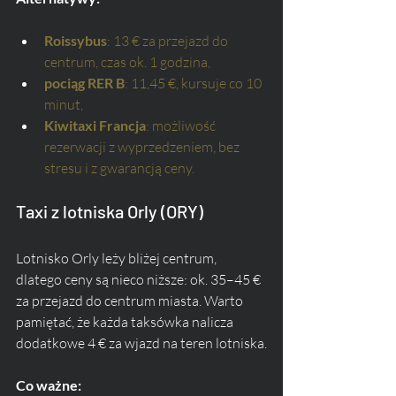
Roissybus
: 13 € za przejazd do 
centrum, czas ok. 1 godzina,
pociąg RER B
: 11,45 €, kursuje co 10 
minut,
Kiwitaxi Francja
: możliwość 
rezerwacji z wyprzedzeniem, bez 
stresu i z gwarancją ceny.
Taxi z lotniska Orly (ORY)
Lotnisko Orly leży bliżej centrum, 
dlatego ceny są nieco niższe: ok. 35–45 € 
za przejazd do centrum miasta. Warto 
pamiętać, że każda taksówka nalicza 
dodatkowe 4 € za wjazd na teren lotniska.
Co ważne: