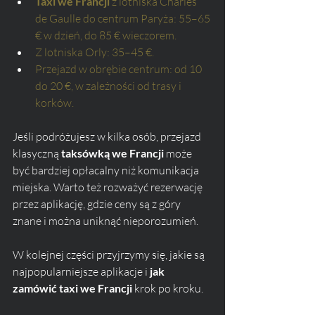
Taxi we Francji
 z lotniska Charles 
de Gaulle do centrum Paryża: 55–65 
€ w dzień, do 85 € wieczorem.
Z lotniska Orly: 35–45 €.
Przejazd w obrębie centrum: od 10 
do 20 €, w zależności od trasy i 
korków.
Jeśli podróżujesz w kilka osób, przejazd 
klasyczną 
taksówką we Francji
 może 
być bardziej opłacalny niż komunikacja 
miejska. Warto też rozważyć rezerwację 
przez aplikację, gdzie ceny są z góry 
znane i można uniknąć nieporozumień.
W kolejnej części przyjrzymy się, jakie są 
najpopularniejsze aplikacje i 
jak 
zamówić taxi we Francji
 krok po kroku.