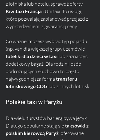
z lotniska lub hotelu, sprawdź oferty 
Kiwitaxi Francja
 i Unitaxi. To usługi, 
które pozwalają zaplanować przejazd z 
wyprzedzeniem, z gwarancją ceny.
Co ważne, możesz wybrać typ pojazdu 
(np. van dla większej grupy), zamówić 
foteliki dla dzieci w taxi
 lub zaznaczyć 
dodatkowy bagaż. Dla rodzin i osób 
podróżujących służbowo to często 
najwygodniejsza forma 
transferu 
lotniskowego CDG
 lub z innych lotnisk.
Polskie taxi w Paryżu
Dla wielu turystów barierą bywa język. 
Dlatego popularne stają się 
taksówki z 
polskim kierowcą Paryż
, oferowane 