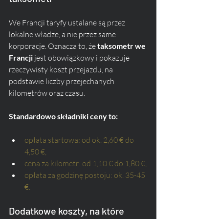
We Francji taryfy ustalane są przez 
lokalne władze, a nie przez same 
korporacje. Oznacza to, że 
taksometr we 
Francji 
jest obowiązkowy i pokazuje 
rzeczywisty koszt przejazdu, na 
podstawie liczby przejechanych 
kilometrów oraz czasu. 
Standardowo składniki ceny to:
opłata startowa: od ok. 2,60 € do 
4,50 €,
cena za kilometr: od 1,10 € do 1,80 €,
opłata za godzinę postoju: ok. 35-45 
€.
Dodatkowe koszty, na które 