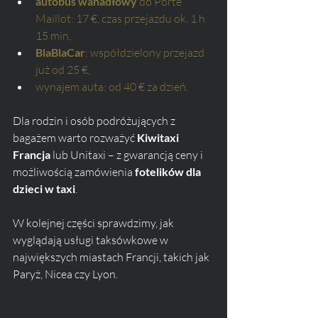
autobus wahadłowy
 do Porte 
Maillot: 17 €, czas przejazdu ok. 1 h 
15 min,
BlaBlaCar
: współdzielony przejazd 
już od 25 €,
wynajem auta: od 40 € za dzień.
Dla rodzin i osób podróżujących z 
bagażem warto rozważyć 
Kiwitaxi 
Francja
 lub Unitaxi – z gwarancją ceny i 
możliwością zamówienia 
fotelików dla 
dzieci w taxi
.
W kolejnej części sprawdzimy, jak 
wyglądają usługi taksówkowe w 
największych miastach Francji, takich jak 
Paryż, Nicea czy Lyon.