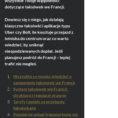
wszystkie Twoje wątpliwości 
Transport
dotyczące taksówek we Francji.
Dowiesz się z niego, jak działają 
klasyczne taksówki i aplikacje typu 
Uber czy Bolt, ile kosztuje przejazd z 
lotniska do centrum oraz co warto 
wiedzieć, by uniknąć 
niespodziewanych dopłat. Jeśli 
planujesz podróż do Francji – lepiej 
trafić nie mogłeś.
Wszystko co musisz wiedzieć o 
zamawianiu taksówek we Francji
System taksówek we Francji: 
struktura i regulacje prawne
Taryfy i opłaty za przejazdy 
taksówkami
Popularne usługi transportowe we 