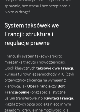
sprawnie, bez stresu i bez przepłacania.
No to w drogę!
System taksówek we 
Francji: struktura i 
regulacje prawne
Francuski system taksówkarski to 
mieszanka tradycji i nowoczesności. 
Obok klasycznych 
taksówek we Francji
, 
kursują tu również samochody VTC (czyli 
przewoźnicy z licencją na wynajem z 
kierowcą, jak 
Uber Francja
 czy 
Bolt 
Francja opinie
) oraz specjalistyczne 
usługi transferowe, np. 
Kiwitaxi Francja
. 
Każda z tych opcji podlega nieco innym 
zasadom i oferuje inne możliwości dla 