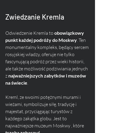
Zwiedzanie Kremla
Odwiedzenie Kremla to 
obowiązkowy 
punkt każdej podróży do Moskwy
. Ten 
monumentalny kompleks, będący sercem 
rosyjskiej władzy, oferuje nie tylko 
fascynującą podróż przez wieki historii, 
ale także możliwość podziwiania jednych 
z 
najważniejszych zabytków i muzeów 
na świecie
. 
Kreml, ze swoimi potężnymi murami i 
wieżami, symbolizuje siłę, tradycję i 
majestat, przyciągając turystów z 
każdego zakątka globu. Jest to 
najważniejsze muzeum Moskwy , które 
trzeba zobaczyć
.