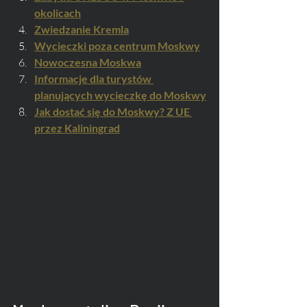
okolicach
Zwiedzanie Kremla
Wycieczki poza centrum Moskwy
Nowoczesna Moskwa
Informacje dla turystów 
planujących wycieczkę do Moskwy
Jak dostać się do Moskwy? Z UE 
przez Kaliningrad