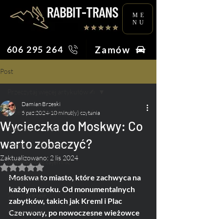
ME
NU
Zamów
606 295 264
Post
Przeczytaj więcej artykułów ✍︎
Damian Brzeski
Przeczytaj więcej artykułów ✍︎
5 paź 2024
10 minut(y) czytania
Wycieczka do Moskwy: Co
Taksówkarz Poleca
warto zobaczyć?
Porady & Ciekawostki
Zaktualizowano:
2 lis 2024
Lotnisko bez tajemnic
Oceniono na NaN z 5 gwiazdek.
Moskwa to miasto, które zachwyca na 
Praca na Taxi
każdym kroku. Od monumentalnych 
Ślub i Wesele
zabytków, takich jak Kreml i Plac 
Wydarzenia
Czerwony, po nowoczesne wieżowce 