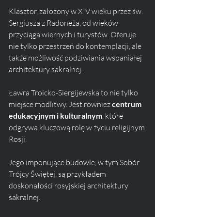
Klasztor, założony w XIV wieku przez św. 
Sergiusza z Radoneża, od wieków 
przyciąga wiernych i turystów. Oferuje 
nie tylko przestrzeń do kontemplacji, ale 
także możliwość podziwiania wspaniałej 
architektury sakralnej.
Ławra Troicko-Siergijewska to nie tylko 
miejsce modlitwy. Jest również 
centrum 
edukacyjnym i kulturalnym
, które 
odgrywa kluczową rolę w życiu religijnym 
Rosji. 
Jego imponujące budowle, w tym Sobór 
Trójcy Świętej, są przykładem 
doskonałości rosyjskiej architektury 
sakralnej. 