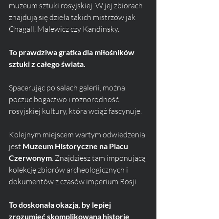
muzeum sztuki rosyjskiej. W jej zbiorach 
znajdują się dzieła takich mistrzów jak 
Chagall, Malewicz czy Kandinsky. 
To prawdziwa gratka dla miłośników 
sztuki z całego świata.
Spacerując po salach galerii, można 
poczuć bogactwo i różnorodność 
rosyjskiej kultury, która wciąż fascynuje.
Kolejnym miejscem wartym odwiedzenia 
jest 
Muzeum Historyczne na Placu 
Czerwonym
. Znajdziesz tam imponującą 
kolekcję zbiorów archeologicznych i 
dokumentów z czasów imperium Rosji. 
To doskonała okazja, by lepiej 
zrozumieć skomplikowaną historię 