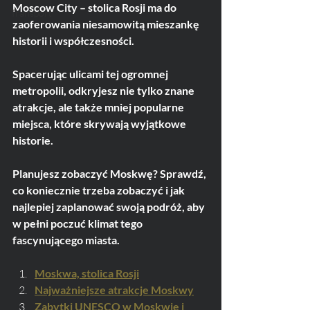
Moscow City – stolica Rosji ma do 
Transport
zaoferowania niesamowitą mieszankę 
historii i współczesności.
Spacerując ulicami tej ogromnej 
metropolii, odkryjesz nie tylko znane 
atrakcje, ale także mniej popularne 
miejsca, które skrywają wyjątkowe 
historie.
Planujesz zobaczyć Moskwę? Sprawdź, 
co koniecznie trzeba zobaczyć i jak 
najlepiej zaplanować swoją podróż, aby 
w pełni poczuć klimat tego 
fascynującego miasta.
Moskwa, stolica Rosji
Najważniejsze atrakcje Moskwy
Zabytki UNESCO w Moskwie i 