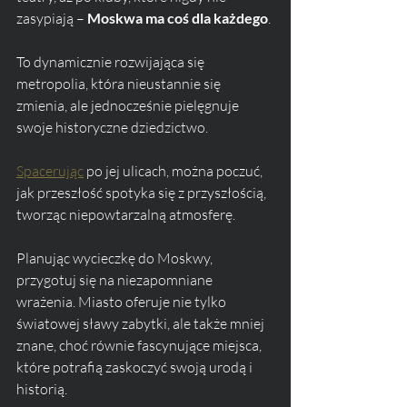
zasypiają – 
Moskwa ma coś dla każdego
. 
To dynamicznie rozwijająca się 
metropolia, która nieustannie się 
zmienia, ale jednocześnie pielęgnuje 
swoje historyczne dziedzictwo. 
Spacerując
 po jej ulicach, można poczuć, 
jak przeszłość spotyka się z przyszłością, 
tworząc niepowtarzalną atmosferę.
Planując wycieczkę do Moskwy, 
przygotuj się na niezapomniane 
wrażenia. Miasto oferuje nie tylko 
światowej sławy zabytki, ale także mniej 
znane, choć równie fascynujące miejsca, 
które potrafią zaskoczyć swoją urodą i 
historią. 