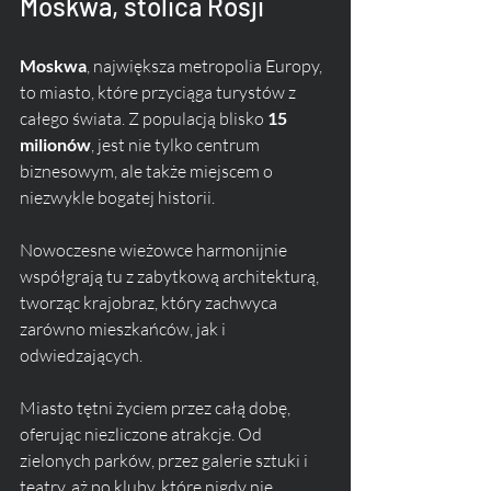
Moskwa, stolica Rosji
Moskwa
, największa metropolia Europy, 
to miasto, które przyciąga turystów z 
całego świata. Z populacją blisko 
15 
milionów
, jest nie tylko centrum 
biznesowym, ale także miejscem o 
niezwykle bogatej historii. 
Nowoczesne wieżowce harmonijnie 
współgrają tu z zabytkową architekturą, 
tworząc krajobraz, który zachwyca 
zarówno mieszkańców, jak i 
odwiedzających.
Miasto tętni życiem przez całą dobę, 
oferując niezliczone atrakcje. Od 
zielonych parków, przez galerie sztuki i 
teatry, aż po kluby, które nigdy nie 