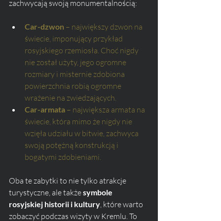
zachwycają swoją monumentalnością:
Car-dzwon
 – największy dzwon na 
świecie, imponujący przykład 
rosyjskiego rzemiosła. Choć nigdy 
nie został użyty, jego ogromne 
rozmiary i misternie zdobiona 
powierzchnia robią ogromne 
wrażenie na zwiedzających.
Car-armata
 – największa armata na 
świecie, która mimo że nigdy nie 
wzięła udziału w bitwie, zachwyca 
swoją potężną konstrukcją i 
bogatymi zdobieniami.
Oba te zabytki to nie tylko atrakcje 
turystyczne, ale także 
symbole 
rosyjskiej historii i kultury
, które warto 
zobaczyć podczas wizyty w Kremlu. To 