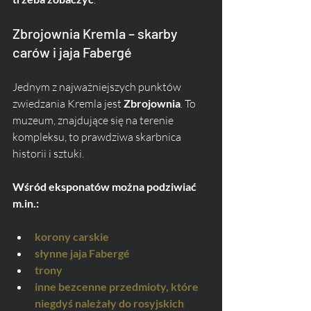
Zbrojownia Kremla – skarby 
carów i jaja Fabergé
Jednym z najważniejszych punktów 
zwiedzania Kremla jest 
Zbrojownia
. To 
muzeum, znajdujące się na terenie 
kompleksu, to prawdziwa skarbnica 
historii i sztuki. 
Wśród eksponatów można podziwiać 
m.in.:
korony carskie
słynne jaja Fabergé
trony
inne bezcenne przedmioty, które 
niegdyś należały do rosyjskich 