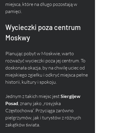
miejsca, które na długo pozostają w 
pamięci.
Wycieczki poza centrum 
Moskwy
Planując pobyt w Moskwie, warto 
rozważyć wycieczki poza jej centrum. To 
doskonała okazja, by na chwilę uciec od 
miejskiego zgiełku i odkryć miejsca pełne 
historii, kultury i spokoju. 
Jednym z takich miejsc jest 
Siergijew 
Posad
, znany jako „rosyjska 
Częstochowa”. Przyciąga zarówno 
pielgrzymów, jak i turystów z różnych 
zakątków świata.