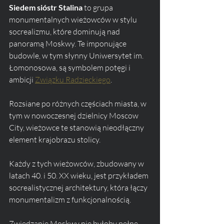
Siedem sióstr Stalina
 to grupa 
monumentalnych wieżowców w stylu 
socrealizmu, które dominują nad 
panoramą Moskwy. Te imponujące 
budowle, w tym słynny Uniwersytet im. 
Łomonosowa, są symbolem potęgi i 
ambicji 
Związku Radzieckiego
. 
Rozsiane po różnych częściach miasta, w 
tym w nowoczesnej dzielnicy Moscow 
City, wieżowce te stanowią nieodłączny 
element krajobrazu stolicy.
Każdy z tych wieżowców, zbudowany w 
latach 40. i 50. XX wieku, jest przykładem 
socrealistycznej architektury, która łączy 
monumentalizm z funkcjonalnością. 
Zwiedzanie Moskwy nie byłoby pełne 