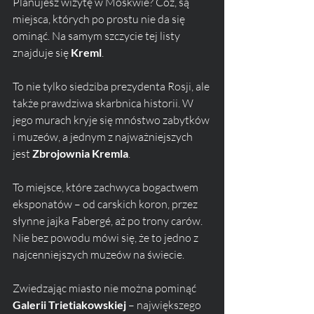
Planujesz wizytę w Moskwie? Cóż, są 
miejsca, których po prostu nie da się 
ominąć. Na samym szczycie tej listy 
znajduje się 
Kreml
. 
To nie tylko siedziba prezydenta Rosji, ale 
także prawdziwa skarbnica historii. W 
jego murach kryje się mnóstwo zabytków 
i muzeów, a jednym z najważniejszych 
jest 
Zbrojownia Kremla
. 
To miejsce, które zachwyca bogactwem 
eksponatów – od carskich koron, przez 
słynne jajka Fabergé, aż po trony carów. 
Nie bez powodu mówi się, że to jedno z 
najcenniejszych muzeów na świecie.
Zwiedzając miasto nie można pominąć 
Galerii Trietiakowskiej
 – największego 