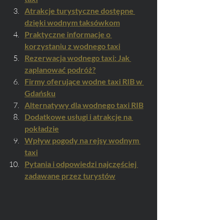
Atrakcje turystyczne dostępne 
dzięki wodnym taksówkom
Praktyczne informacje o 
korzystaniu z wodnego taxi
Rezerwacja wodnego taxi: Jak 
zaplanować podróż?
Firmy oferujące wodne taxi RIB w 
Gdańsku
Alternatywy dla wodnego taxi RIB
Dodatkowe usługi i atrakcje na 
pokładzie
Wpływ pogody na rejsy wodnym 
taxi
Pytania i odpowiedzi najczęściej 
zadawane przez turystów