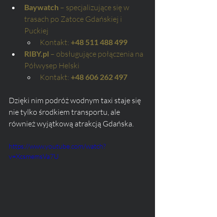
Baywatch
 – specjalizujące się w 
trasach po Zatoce Gdańskiej i 
Puckiej
Kontakt: 
+48 511 488 499
RIBY.pl
 – obsługujące połączenia na 
Półwysep Helski
Kontakt: 
+48 606 262 497
Dzięki nim podróż wodnym taxi staje się 
nie tylko środkiem transportu, ale 
również wyjątkową atrakcją Gdańska.
https://www.youtube.com/watch?
v=XcsmemsVa7U