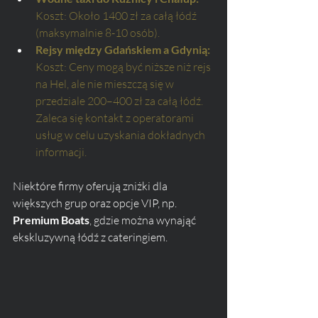
Koszt: Około 1400 zł za całą łódź 
(maksymalnie 8-10 osób).
Rejsy między Gdańskiem a Gdynią: 
Koszt: Ceny mogą być niższe niż rejs 
na Hel, ale nie mieszczą się w 
przedziale 200–400 zł za całą łódź. 
Zaleca się kontakt z operatorami 
usług w celu uzyskania dokładnych 
informacji.
Niektóre firmy oferują zniżki dla 
większych grup oraz opcje VIP, np. 
Premium Boats
, gdzie można wynająć 
ekskluzywną łódź z cateringiem.