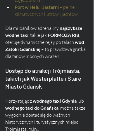
Port w Helu i Jastarni
 – pełne 
klimatycznych kutrów i jachtów.
Dla miłośników adrenaliny 
najszybsze 
wodne taxi
, takie jak 
FORMOZA RIB
, 
oferuje dynamiczne rejsy po falach 
wód 
Zatoki Gdańskiej
 – to prawdziwa gratka 
dla fanów mocnych wrażeń!
Dostęp do atrakcji Trójmiasta, 
takich jak Westerplatte i Stare 
Miasto Gdańsk
Korzystając z 
wodnego taxi Gdynia
 lub 
wodnego taxi do Gdańska
, można także 
wygodnie dostać się do ważnych 
historycznych i turystycznych miejsc 
Trójmiasta, m.in.: