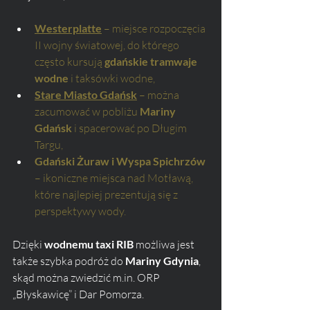
Westerplatte
 – miejsce rozpoczęcia 
II wojny światowej, do którego 
często kursują 
gdańskie tramwaje 
wodne
 i taksówki wodne,
Stare Miasto Gdańsk
 – można 
zacumować w pobliżu 
Mariny 
Gdańsk
 i spacerować po Długim 
Targu,
Gdański Żuraw i Wyspa Spichrzów
– ikoniczne miejsca nad Motławą, 
które najlepiej prezentują się z 
perspektywy wody.
Dzięki 
wodnemu taxi RIB
 możliwa jest 
także szybka podróż do 
Mariny Gdynia
, 
skąd można zwiedzić m.in. ORP 
„Błyskawicę” i Dar Pomorza.