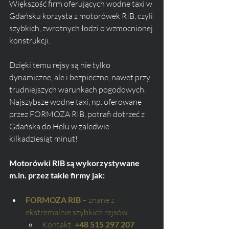
Większość firm oferujących wodne taxi w 
Gdańsku korzysta z motorówek RIB, czyli 
szybkich, zwrotnych łodzi o wzmocnionej 
konstrukcji. 
Dzięki temu rejsy są nie tylko 
dynamiczne, ale i bezpieczne, nawet przy 
trudniejszych warunkach pogodowych. 
Najszybsze wodne taxi, np. oferowane 
przez FORMOZA RIB, potrafi dotrzeć z 
Gdańska do Helu w zaledwie 
kilkadziesiąt minut!
Motorówki RIB są wykorzystywane 
m.in. przez takie firmy jak:
FORMOZA RIB
 – znane z 
ekstremalnie szybkich rejsów
Kontakt: 
+48 515 297 207