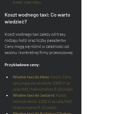
trasę i czas rejsu.
Koszt wodnego taxi: Co warto 
wiedzieć?
Koszt wodnego taxi zależy od trasy, 
rodzaju łodzi oraz liczby pasażerów. 
Ceny mogą się różnić w zależności od 
sezonu i konkretnej firmy przewozowej.
Przykładowe ceny:
Wodne taxi do Helu: 
Koszt: Ceny 
zaczynają się od około 1000 zł za 
całą łódź (maksymalnie 8-10 osób).
Wodne taxi do Jastarni: 
Koszt: 
Wynosi około 1200 zł za całą łódź 
(maksymalnie 8-10 osób).
Wodne taxi do Kuźnicy i Chałup: 