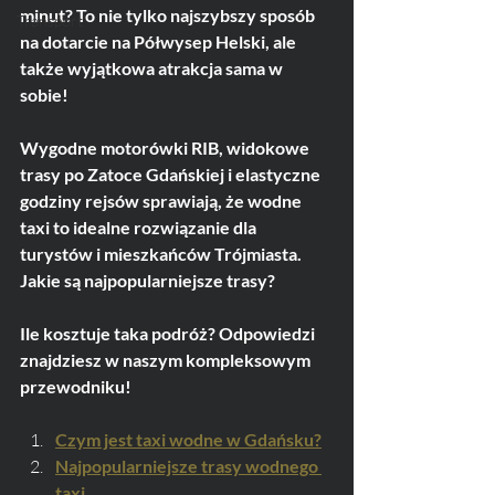
minut? To nie tylko najszybszy sposób 
Transport
na dotarcie na Półwysep Helski, ale 
także wyjątkowa atrakcja sama w 
sobie!
Wygodne motorówki RIB, widokowe 
trasy po Zatoce Gdańskiej i elastyczne 
godziny rejsów sprawiają, że wodne 
taxi to idealne rozwiązanie dla 
turystów i mieszkańców Trójmiasta. 
Jakie są najpopularniejsze trasy?
Ile kosztuje taka podróż? Odpowiedzi 
znajdziesz w naszym kompleksowym 
przewodniku!
Czym jest taxi wodne w Gdańsku?
Najpopularniejsze trasy wodnego 
taxi