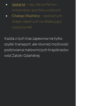
Jastarni
 – raju dla surferów i 
miłośników sportów wodnych
Chałup i Kuźnicy
 – spokojnych 
miejsc idealnych na relaksujący 
wypoczynek
Każda z tych tras zapewnia nie tylko 
szybki transport, ale również możliwość 
podziwiania malowniczych krajobrazów 
wód Zatoki Gdańskiej.