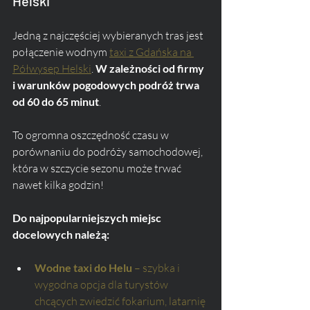
Helski
Jedną z najczęściej wybieranych tras jest 
połączenie wodnym 
taxi z Gdańska na 
Półwysep Helski
. 
W zależności od firmy 
i warunków pogodowych podróż trwa 
od 60 do 65 minut
. 
To ogromna oszczędność czasu w 
porównaniu do podróży samochodowej, 
która w szczycie sezonu może trwać 
nawet kilka godzin!
Do najpopularniejszych miejsc 
docelowych należą:
Wodne taxi do Helu
 – szybka i 
wygodna opcja dla turystów 
chcących zwiedzić fokarium, latarnię 