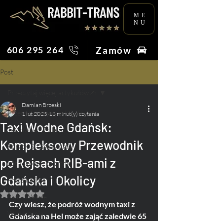
ME
NU
Zamów
606 295 264
Post
Przeczytaj więcej artykułów ✍︎
Damian Brzeski
Przeczytaj więcej artykułów ✍︎
1 lut 2025
13 minut(y) czytania
Taxi Wodne Gdańsk:
Taksówkarz Poleca
Kompleksowy Przewodnik
Porady & Ciekawostki
po Rejsach RIB-ami z
Lotnisko bez tajemnic
Gdańska i Okolicy
Praca na Taxi
Oceniono na NaN z 5 gwiazdek.
Ślub i Wesele
Czy wiesz, że podróż wodnym taxi z 
Wydarzenia
Gdańska na Hel może zająć zaledwie 65 