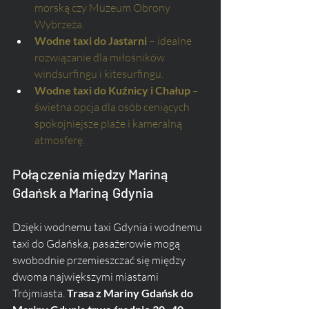
morską czy Muzeum Obrony 
Wybrzeża.
Wodne taxi do Jastarni
 – idealne 
rozwiązanie dla miłośników 
windsurfingu i kitesurfingu.
Wodne taxi do Kuźnicy i Chałup
 – 
świetna opcja dla osób ceniących 
spokojniejsze plaże i kameralną 
atmosferę.
Połączenia między Mariną 
Gdańsk a Mariną Gdynia
Dzięki wodnemu taxi Gdynia i wodnemu 
taxi do Gdańska, pasażerowie mogą 
swobodnie przemieszczać się między 
dwoma największymi miastami 
Trójmiasta. 
Trasa z Mariny Gdańsk do 