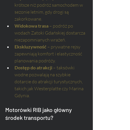
krótsze niż podróż samochodem w 
sezonie letnim, gdy drogi są 
zakorkowane.
Widokowa trasa
 – podróż po 
wodach Zatoki Gdańskiej dostarcza 
niezapomnianych wrażeń.
Ekskluzywność
 – prywatne rejsy 
zapewniają komfort i elastyczność 
planowania podróży.
Dostęp do atrakcji
 – taksówki 
wodne pozwalają na szybkie 
dotarcie do atrakcji turystycznych, 
takich jak Westerplatte czy Marina 
Gdynia.
Motorówki RIB jako główny 
środek transportu?