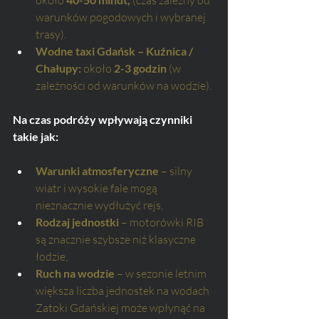
warunków pogodowych i wybranej 
trasy).
Wodne taxi Gdańsk – Kuźnica / 
Chałupy:
 około 
2-3 godzin
 (w 
zależności od warunków na wodzie).
Na czas podróży wpływają czynniki 
takie jak:
Warunki atmosferyczne
 – silny 
wiatr i wysokie fale mogą 
nieznacznie wydłużyć rejs,
Rodzaj jednostki
 – motorówki RIB 
są znacznie szybsze niż klasyczne 
łodzie,
Ruch na wodzie
 – w sezonie letnim 
większa liczba jednostek na wodach 
Zatoki Gdańskiej może wpłynąć na 