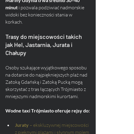
Mariny Gdynia trwa średnio 30–40 
minut
 i pozwala podziwiać nadmorskie 
widoki bez konieczności stania w 
korkach.
Trasy do miejscowości takich 
jak Hel, Jastarnia, Jurata i 
Chałupy
Osoby szukające wyjątkowego sposobu 
na dotarcie do najpiękniejszych plaż nad 
Zatoką Gdańską i Zatoką Pucką mogą 
skorzystać z tras łączących Trójmiasto z 
mniejszymi nadmorskimi kurortami. 
Wodne taxi Trójmiasto oferuje rejsy do:
Juraty
 – ekskluzywnej miejscowości 
z pięknymi plażami i słynnym molem