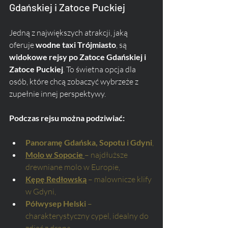
Gdańskiej i Zatoce Puckiej
Jedną z największych atrakcji, jaką 
oferuje 
wodne taxi Trójmiasto
, są 
widokowe rejsy po Zatoce Gdańskiej i 
Zatoce Puckiej
. To świetna opcja dla 
osób, które chcą zobaczyć wybrzeże z 
zupełnie innej perspektywy.
Podczas rejsu można podziwiać:
Panoramę Gdańska, Sopotu i Gdyni
,
Molo w Sopocie
– najdłuższe 
drewniane molo w Europie,
Kępę Redłowską
 – malownicze klify 
w Gdyni,
Półwysep Helski
 – 
charakterystyczny cypel, idealny do 
zdjęć z drona,