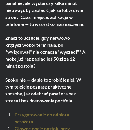
banalnie, ale wystarczy kilka minut 
Transport
nieuwagi, by zapłacić jak za lot w dwie 
strony. Czas, miejsce, aplikacja w 
telefonie — tu wszystko ma znaczenie.
Znasz to uczucie, gdy nerwowo 
krążysz wokół terminala, bo 
"wylądował" nie oznacza "wyszedł"? A 
może już raz zapłaciłeś 50 zł za 12 
minut postoju?
Spokojnie — da się to zrobić lepiej. W 
tym tekście poznasz praktyczne 
sposoby, jak odebrać pasażera bez 
stresu i bez drenowania portfela.
Przygotowanie do odbioru 
pasażera
Główne opcje postoju przy 