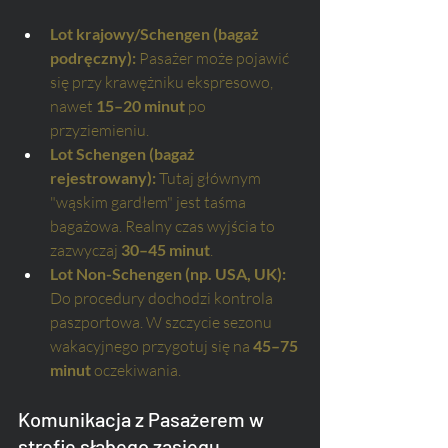
Lot krajowy/Schengen (bagaż 
podręczny):
 Pasażer może pojawić 
się przy krawężniku ekspresowo, 
nawet 
15–20 minut
 po 
przyziemieniu.
Lot Schengen (bagaż 
rejestrowany):
 Tutaj głównym 
"wąskim gardłem" jest taśma 
bagażowa. Realny czas wyjścia to 
zazwyczaj 
30–45 minut
.
Lot Non-Schengen (np. USA, UK):
Do procedury dochodzi kontrola 
paszportowa. W szczycie sezonu 
wakacyjnego przygotuj się na 
45–75 
minut
 oczekiwania.
Komunikacja z Pasażerem w 
strefie słabego zasięgu