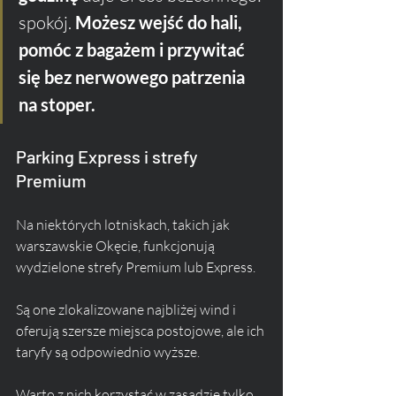
spokój. 
Możesz wejść do hali, 
pomóc z bagażem i przywitać 
się bez nerwowego patrzenia 
na stoper.
Parking Express i strefy 
Premium
Na niektórych lotniskach, takich jak 
warszawskie Okęcie, funkcjonują 
wydzielone strefy Premium lub Express. 
Są one zlokalizowane najbliżej wind i 
oferują szersze miejsca postojowe, ale ich 
taryfy są odpowiednio wyższe. 
Warto z nich korzystać w zasadzie tylko 