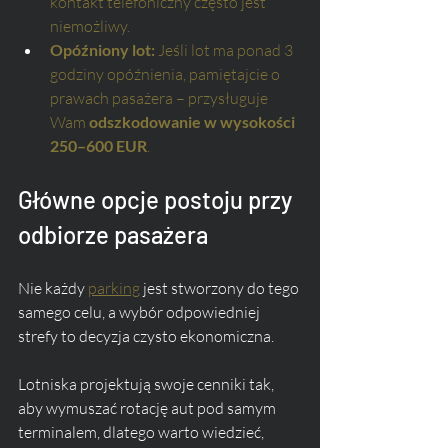
kontakt telefoniczny często jest 
niemożliwy.
Opóźniony lot:
 Jeśli lot ma ponad 3 
godziny opóźnienia, pamiętajcie o 
prawach pasażera – przysługuje 
Wam 
odszkodowanie w wysokości 
250–600 EUR
.
Główne opcje postoju przy 
odbiorze pasażera
Nie każdy 
parking
 jest stworzony do tego 
samego celu, a wybór odpowiedniej 
strefy to decyzja czysto ekonomiczna. 
Lotniska projektują swoje cenniki tak, 
aby wymuszać rotację aut pod samym 
terminalem, dlatego warto wiedzieć, 