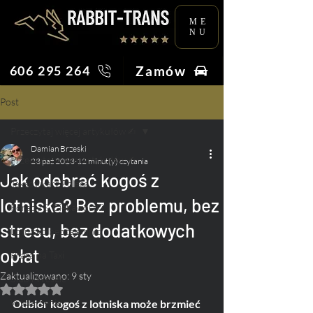
ME
NU
Zamów
606 295 264
Post
Przeczytaj więcej artykułów ✍︎
Damian Brzeski
Przeczytaj więcej artykułów ✍︎
23 paź 2023
12 minut(y) czytania
Jak odebrać kogoś z
Taksówkarz Poleca
lotniska? Bez problemu, bez
Porady & Ciekawostki
stresu, bez dodatkowych
Lotnisko bez tajemnic
opłat
Praca na Taxi
Zaktualizowano:
9 sty
Ślub i Wesele
Oceniono na NaN z 5 gwiazdek.
Wydarzenia
Odbiór kogoś z lotniska może brzmieć 