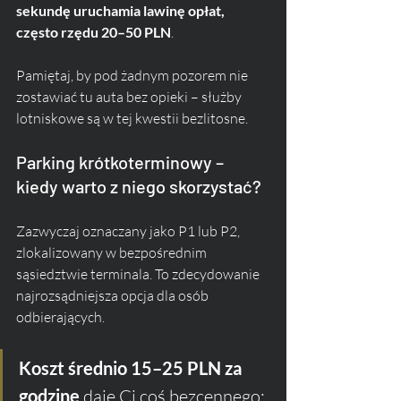
sekundę uruchamia lawinę opłat, 
często rzędu 20–50 PLN
. 
Pamiętaj, by pod żadnym pozorem nie 
zostawiać tu auta bez opieki – służby 
lotniskowe są w tej kwestii bezlitosne.
Parking krótkoterminowy – 
kiedy warto z niego skorzystać?
Zazwyczaj oznaczany jako P1 lub P2, 
zlokalizowany w bezpośrednim 
sąsiedztwie terminala. To zdecydowanie 
najrozsądniejsza opcja dla osób 
odbierających. 
Koszt średnio 15–25 PLN za 
godzinę
 daje Ci coś bezcennego: 