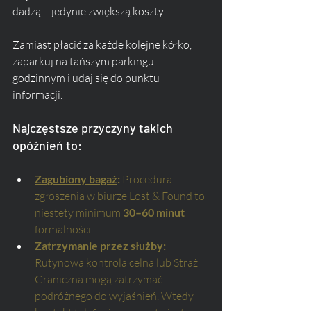
dadzą – jedynie zwiększą koszty. 
Zamiast płacić za każde kolejne kółko, 
zaparkuj na tańszym parkingu 
godzinnym i udaj się do punktu 
informacji.
Najczęstsze przyczyny takich 
opóźnień to:
Zagubiony bagaż
:
 Procedura 
zgłoszenia w biurze Lost & Found to 
niestety minimum 
30–60 minut
formalności.
Zatrzymanie przez służby:
Rutynowa kontrola celna lub Straż 
Graniczna mogą zatrzymać 
podróżnego do wyjaśnień. Wtedy 