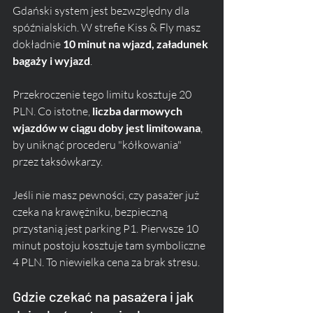
Gdański system jest bezwzględny dla 
spóźnialskich. W strefie Kiss & Fly masz 
dokładnie 
10 minut na wjazd, załadunek 
bagaży i wyjazd
. 
Przekroczenie tego limitu kosztuje 20 
PLN. Co istotne, 
liczba darmowych 
wjazdów w ciągu doby jest limitowana
, 
by uniknąć procederu "kółkowania" 
przez taksówkarzy.
Jeśli nie masz pewności, czy pasażer już 
czeka na krawężniku, bezpieczną 
przystanią jest parking P1. Pierwsze 10 
minut postoju kosztuje tam symboliczne 
4 PLN. To niewielka cena za brak stresu.
Gdzie czekać na pasażera i jak 