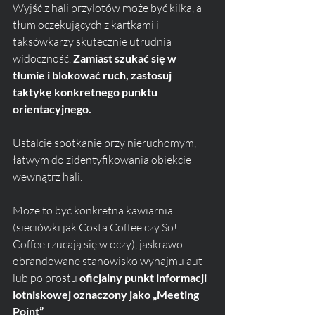
Wyjść z hali przylotów może być kilka, a 
tłum oczekujących z kartkami i 
taksówkarzy skutecznie utrudnia 
widoczność. 
Zamiast szukać się w 
tłumie i blokować ruch, zastosuj 
taktykę konkretnego punktu 
orientacyjnego.
Ustalcie spotkanie przy nieruchomym, 
łatwym do zidentyfikowania obiekcie 
wewnątrz hali. 
Może to być konkretna kawiarnia 
(sieciówki jak Costa Coffee czy So! 
Coffee rzucają się w oczy), jaskrawo 
obrandowane stanowisko wynajmu aut 
lub po prostu 
oficjalny punkt informacji 
lotniskowej oznaczony jako „Meeting 
Point”
. 