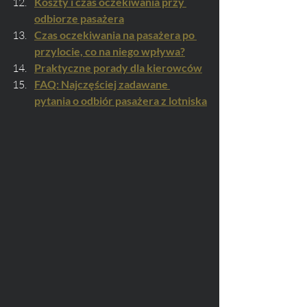
Koszty i czas oczekiwania przy 
odbiorze pasażera
Czas oczekiwania na pasażera po 
przylocie, co na niego wpływa?
Praktyczne porady dla kierowców
FAQ: Najczęściej zadawane 
pytania o odbiór pasażera z lotniska