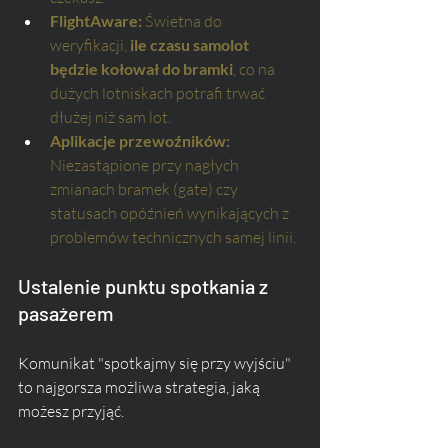
FlightAware:
 Świetna do 
weryfikacji, 
ile czasu samolot 
będzie kołował do bramki
, co na 
dużych lotniskach potrafi trwać 
dłużej niż sam lot.
Aplikacje przewoźników:
Niezastąpione przy nagłych 
zmianach bramek (gate) czy 
statusach opóźnień wynikających z 
problemów technicznych samej linii.
Ustalenie punktu spotkania z 
pasażerem
Komunikat "spotkajmy się przy wyjściu" 
to najgorsza możliwa strategia, jaką 
możesz przyjąć. 