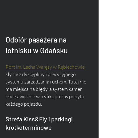
Odbiór pasażera na 
lotnisku w Gdańsku
Port im. Lecha Wałęsy w Rębiechowie
słynie z dyscypliny i precyzyjnego 
systemu zarządzania ruchem. Tutaj nie 
ma miejsca na błędy, a system kamer 
błyskawicznie weryfikuje czas pobytu 
każdego pojazdu.
Strefa Kiss&Fly i parkingi 
krótkoterminowe