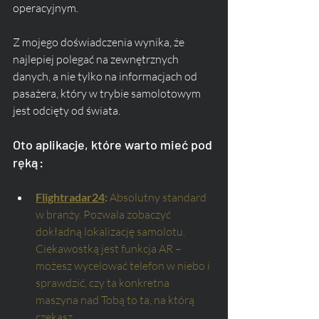
operacyjnym.
Z mojego doświadczenia wynika, że 
najlepiej polegać na zewnętrznych 
danych, a nie tylko na informacjach od 
pasażera, który w trybie samolotowym 
jest odcięty od świata. 
Oto aplikacje, które warto mieć pod 
ręką:
Flightradar24
:
 Absolutny standard 
w branży. Pozwala zobaczyć 
dokładną lokalizację samolotu. 
Ciekawostką jest funkcja AR – 
możesz wycelować telefon w niebo i 
sprawdzić, czy ta konkretna 
maszyna nad Tobą to ta, na którą 
czekasz.