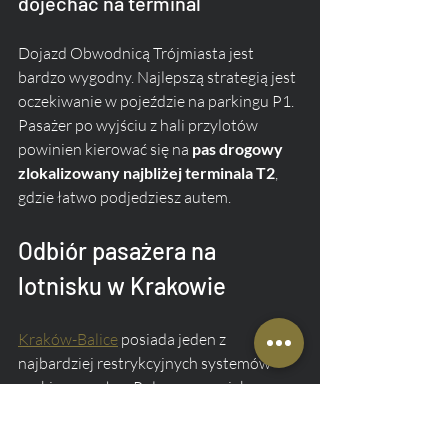
dojechać na terminal
Dojazd Obwodnicą Trójmiasta jest 
bardzo wygodny. Najlepszą strategią jest 
oczekiwanie w pojeździe na parkingu P1. 
Pasażer po wyjściu z hali przylotów 
powinien kierować się na 
pas drogowy 
zlokalizowany najbliżej terminala T2
, 
gdzie łatwo podjedziesz autem.
Odbiór pasażera na 
lotnisku w Krakowie
Kraków-Balice
 posiada jeden z 
najbardziej restrykcyjnych systemów 
parkingowych w Polsce, znany jako 
Wewnętrzny Układ Komunikacyjny 
(WUK). Nieznajomość jego zasad bywa 