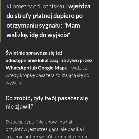
kilometry od lotniska) i 
wjeżdża 
do strefy płatnej dopiero po 
otrzymaniu sygnału: "Mam 
walizkę, idę do wyjścia"
. 
Świetnie sprawdza się też 
udostępnianie lokalizacji na żywo przez 
WhatsApp lub Google Maps
 – widzisz 
wtedy kropkę pasażera zbliżającą się do 
wyjścia.
Co zrobić, gdy twój pasażer się 
nie zjawił?
Sytuacja typu "No-show" na hali 
przylotów jest stresująca, ale panika i 
krążenie autem wokół terminala nic nie 