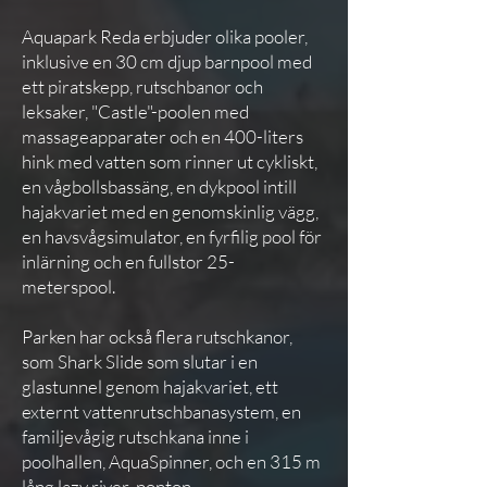
Aquapark Reda erbjuder olika pooler,
inklusive en 30 cm djup barnpool med
ett piratskepp, rutschbanor och
leksaker, "Castle"-poolen med
massageapparater och en 400-liters
hink med vatten som rinner ut cykliskt,
en vågbollsbassäng, en dykpool intill
hajakvariet med en genomskinlig vägg,
en havsvågsimulator, en fyrfilig pool för
inlärning och en fullstor 25-
meterspool.
Parken har också flera rutschkanor,
som Shark Slide som slutar i en
glastunnel genom hajakvariet, ett
externt vattenrutschbanasystem, en
familjevågig rutschkana inne i
poolhallen, AquaSpinner, och en 315 m
lång lazy river-ponton.