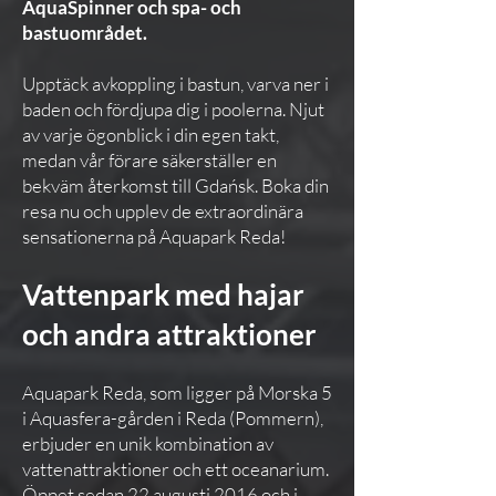
AquaSpinner och spa- och
bastuområdet.
Upptäck avkoppling i bastun, varva ner i
baden och fördjupa dig i poolerna. Njut
av varje ögonblick i din egen takt,
medan vår förare säkerställer en
bekväm återkomst till Gdańsk. Boka din
resa nu och upplev de extraordinära
sensationerna på Aquapark Reda!
Vattenpark med hajar
och andra attraktioner
Aquapark Reda, som ligger på Morska 5
i Aquasfera-gården i Reda (Pommern),
erbjuder en unik kombination av
vattenattraktioner och ett oceanarium.
Öppet sedan 22 augusti 2016 och i