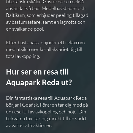
tibetanska skålar. Gästerna kan också
använda två bad: Medelhavsbadet och
Baltikum, som erbjuder peeling tillagad
av bastumästare, samt en isgrotta och
en svalkande pool.
Efter bastupass inbjuder ett relaxrum
med utsikt över korallakvariet dig till
total avkoppling.
Hur ser en resa till
Aquapark Reda ut?
Din fantastiska resa till Aquapark Reda
börjar i Gdańsk. Föraren tar dig med på
en resa full av avkoppling och nöje. Din
bekväma taxi tar dig direkt till en värld
av vattenattraktioner.