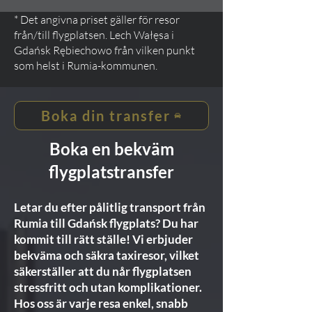
* Det angivna priset gäller för resor
från/till flygplatsen. Lech Wałęsa i
Gdańsk Rębiechowo från vilken punkt
som helst i Rumia-kommunen.
Boka din transfer
Boka en bekväm
flygplatstransfer
Letar du efter pålitlig transport från
Rumia till Gdańsk flygplats? Du har
kommit till rätt ställe! Vi erbjuder
bekväma och säkra taxiresor, vilket
säkerställer att du når flygplatsen
stressfritt och utan komplikationer.
Hos oss är varje resa enkel, snabb