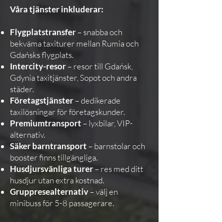
Våra tjänster inkluderar:
Flygplatstransfer
– snabba och
bekväma taxiturer mellan Rumia och
Gdańsks flygplats.
Intercity-resor
– resor till Gdańsk,
Gdynia taxitjänster, Sopot och andra
städer.
Företagstjänster
– dedikerade
taxilösningar för företagskunder.
Premiumtransport
– lyxbilar, VIP-
alternativ.
Säker barntransport
– barnstolar och
booster finns tillgängliga.
Husdjursvänliga turer
– res med ditt
husdjur utan extra kostnad.
Gruppresealternativ
– välj en
minibuss för 5-8 passagerare.