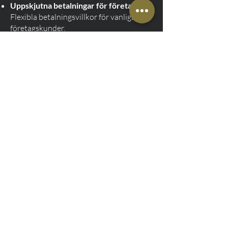
Uppskjutna betalningar för företag
–
Flexibla betalningsvillkor för vanliga
företagskunder.
Med flera betalningsalternativ kan varje
kund välja den bästa metoden för deras
behov!
Boka din Rumia – Gdańsk
flygplatstaxi nu!
Vårt företag levererar transporttjänster
av högsta kvalitet. Vi garanterar en
bekväm och punktlig resa, vilket
säkerställer en stressfri resa från
bokning till ankomst till flygplatsen.
Vänta inte – boka din taxiresa nu och res
bekymmersfritt! Kolla våra Rumia-
taxipriser och välj det bästa alternativet