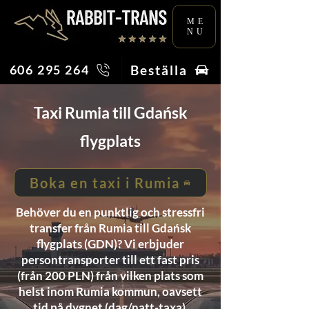
ME
NU
Beställa
606 295 264
Taxi Rumia till Gdańsk
flygplats
Boka en taxi i Rumia
Behöver du en punktlig och stressfri
transfer från Rumia till Gdańsk
flygplats (GDN)? Vi erbjuder
persontransporter till ett fast pris
(från 200 PLN) från vilken plats som
helst inom Rumia kommun, oavsett
tid på dygnet (dag/natt-taxa).