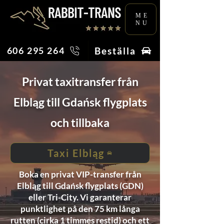
ME
NU
Beställa
606 295 264
Privat taxitransfer från
Elbląg till Gdańsk flygplats
och tillbaka
Taxi Elbląg
Boka en privat VIP-transfer från
Elbląg till Gdańsk flygplats (GDN)
eller Tri-City. Vi garanterar
punktlighet på den 75 km långa
rutten (cirka 1 timmes restid) och ett