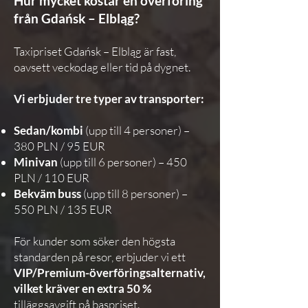
Hur mycket kostar en överföring
från Gdańsk – Elbląg?
Taxipriset Gdańsk – Elbląg är fast,
oavsett veckodag eller tid på dygnet.
Vi erbjuder tre typer av transporter:
Sedan/kombi
(upp till 4 personer) –
380 PLN / 95 EUR
Minivan
(upp till 6 personer) – 450
PLN / 110 EUR
Bekväm buss
(upp till 8 personer) –
550 PLN / 135 EUR
För kunder som söker den högsta
standarden på resor, erbjuder vi ett
VIP/Premium-överföringsalternativ,
vilket kräver en extra 50 %
tilläggsavgift på baspriset.