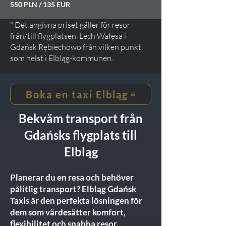
550 PLN / 135 EUR
* Det angivna priset gäller för resor
från/till flygplatsen. Lech Wałęsa i
Gdańsk Rębiechowo från vilken punkt
som helst i Elbląg-kommunen.
Boka en taxi Elbląg
Bekväm transport från
Gdańsks flygplats till
Elbląg
Planerar du en resa och behöver
pålitlig transport? Elbląg Gdańsk
Taxis är den perfekta lösningen för
dem som värdesätter komfort,
flexibilitet och snabba resor.