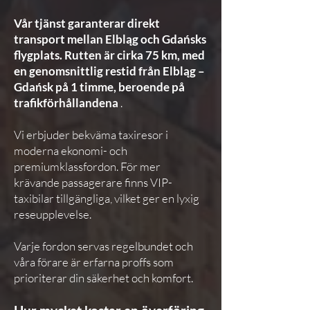
Vår tjänst garanterar direkt
transport mellan Elbląg och Gdańsks
flygplats. Rutten är cirka 75 km, med
en genomsnittlig restid från Elbląg –
Gdańsk på 1 timme, beroende på
trafikförhållandena
.
Vi erbjuder bekväma taxiresor i
moderna ekonomi- och
premiumklassfordon. För mer
krävande passagerare finns VIP-
taxibilar tillgängliga, vilket ger en lyxig
reseupplevelse.
Varje fordon servas regelbundet och
våra förare är erfarna proffs som
prioriterar din säkerhet och komfort.