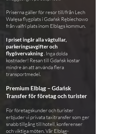
Priserna gäller för resor till/från Lech
Wałęsa flygplats i Gdańsk Rębiechowo
från valfri plats inom Elblągs kommun.
I priset ingår alla vägtullar,
parkeringsavgifter och
flygövervakning
. Inga dolda
kostnader! Resan till Gdańsk kostar
mindre än att använda flera
transportmedel.
Premium Elbląg – Gdańsk
Transfer för företag och turister
För företagskunder och turister
erbjuder vi privata taxitransfer som ger
snabb tillgång till hotell, konferenser
och viktiga möten. Vår Elbląg-