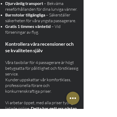
Djurvänlig transport
– Bekväma
reseförhållanden för dina lurviga vänner.
Barnstolar tillgängliga
– Säkerställer
säkerheten för våra yngsta passagerare.
Gratis 1 timmes väntetid
– Vid
förseningar av flyg.
Kontrollera våra recensioner och
se kvaliteten själv
Våra taxibilar för 4 passagerare är högt
betygsatta för pålitlighet och förstklassig
service.
Kunder uppskattar vår komfortklass,
professionella förare och
konkurrenskraftiga priser.
Vi arbetar öppet, med alla priser tydligt
listade online.
Detta har gett oss nästan
5-stjärniga recensioner på Google.