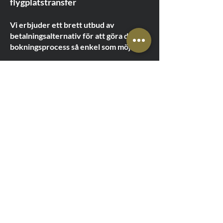
flygplatstransfer
Vi erbjuder ett brett utbud av
betalningsalternativ för att göra din
bokningsprocess så enkel som möjligt:
Kredit-/betalkort
– Visa, Mastercard,
American Express.
Kontant
– betala direkt till föraren.
BLIK
– snabba mobilbetalningar.
PayPal
– säkra onlinetransaktioner.
Revolut
– inga extra avgifter.
Banköverföring
– för
förhandsbokningar.
Momsfaktura
– tillgänglig för
företagskunder.
Uppskjutna betalningar för företag
–
flexibel fakturering för vanliga
företagskunder.
Med olika betalningsalternativ har du