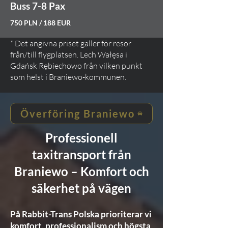
Buss 7-8 Pax
750 PLN / 188 EUR
* Det angivna priset gäller för resor
från/till flygplatsen. Lech Wałęsa i
Gdańsk Rębiechowo från vilken punkt
som helst i Braniewo-kommunen.
Överföring Braniewo
Professionell
taxitransport från
Braniewo – Komfort och
säkerhet på vägen
På Rabbit-Trans Polska prioriterar vi
komfort, professionalism och högsta