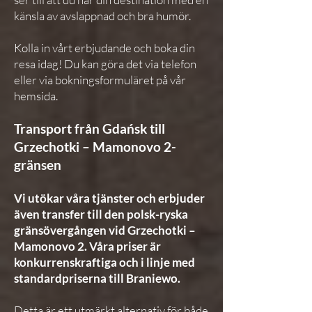
känsla av avslappnad och bra humör.
Kolla in vårt erbjudande och boka din
resa idag! Du kan göra det via telefon
eller via bokningsformuläret på vår
hemsida.
Transport från Gdańsk till
Grzechotki – Mamonovo 2-
gränsen
Vi utökar våra tjänster och erbjuder
även transfer till den polsk-ryska
gränsövergången vid Grzechotki –
Mamonovo 2. Våra priser är
konkurrenskraftiga och i linje med
standardpriserna till Braniewo.
Detta är ett utmärkt alternativ för både