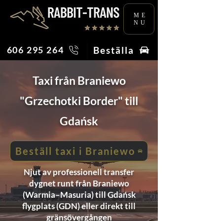
ME
NU
Beställa
606 295 264
Taxi från Braniewo
"Grzechotki Border" till
Gdańsk
Beställ taxi i Braniewo
Njut av professionell transfer
dygnet runt från Braniewo
(Warmia–Masuria) till Gdańsk
flygplats (GDN) eller direkt till
gränsövergången