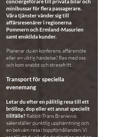
conciergeförare till privata bilar och
minibussar för flera passagerare.
Våra tjänster vänder sig till
affärsresenärer i regionerna
Pommern och Ermland-Masurien
samt enskilda kunder.
Planerar du en konferens, affärsmöte
eller en viktig händelse? Res med oss
och kom snabbt och stressfritt.
Transport för speciella
evenemang
Letar du efter en pålitlig resa till ett
bröllop, dop eller ett annat speciellt
tillfälle?
Rabbit-Trans Braniewo
säkerställer punktlig upphämtning och
en bekväm resa i toppförhållanden. Vi
ser till att du når din destination med en