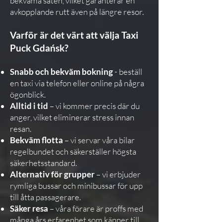
bekväma säten, vilket garanterar en
avkopplande rutt även på längre resor.
Varför är det värt att välja Taxi
Puck Gdańsk?
Snabb och bekväm bokning
- beställ
en taxi via telefon eller online på några
ögonblick.
Alltid i tid
– vi kommer precis där du
anger, vilket eliminerar stress innan
resan.
Bekväm flotta
– vi servar våra bilar
regelbundet och säkerställer högsta
säkerhetsstandard.
Alternativ för grupper
– vi erbjuder
rymliga bussar och minibussar för upp
till åtta passagerare.
Säker resa
– våra förare är proffs med
många års erfarenhet som känner till