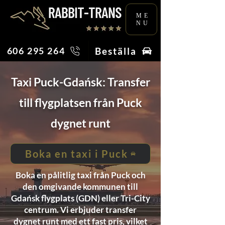
ME
NU
Beställa
606 295 264
Taxi Puck-Gdańsk: Transfer
till flygplatsen från Puck
dygnet runt
Boka en taxi i Puck
Boka en pålitlig taxi från Puck och
den omgivande kommunen till
Gdańsk flygplats (GDN) eller Tri-City
centrum. Vi erbjuder transfer
dygnet runt med ett fast pris, vilket