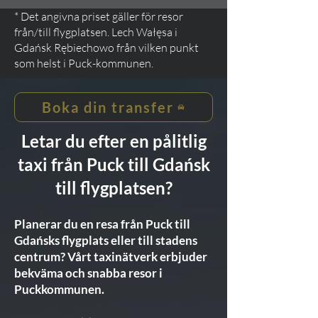
* Det angivna priset gäller för resor
från/till flygplatsen. Lech Wałęsa i
Gdańsk Rębiechowo från vilken punkt
som helst i Puck-kommunen.
Boka din transfer
Letar du efter en pålitlig
taxi från Puck till Gdańsk
till flygplatsen?
Planerar du en resa från Puck till
Gdańsks flygplats eller till stadens
centrum? Vårt taxinätverk erbjuder
bekväma och snabba resor i
Puckkommunen.