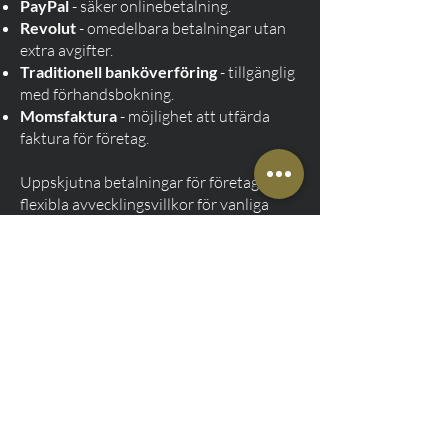
PayPal
- säker onlinebetalning.
Revolut
- omedelbara betalningar utan
extra avgifter.
Traditionell banköverföring
- tillgänglig
med förhandsbokning.
Momsfaktura
- möjlighet att utfärda
faktura för företag.
Uppskjutna betalningar för företag -
flexibla avvecklingsvillkor för vanliga
företagskunder.
Tack vare en mängd olika
betalningsmetoder kan varje kund välja
det alternativ som bäst passar deras
behov!
Fasta priser och flexibla
resemöjligheter