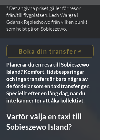
* Det angivna priset gäller för resor
från/till flygplatsen. Lech Wałęsa i
Gdańsk Rębiechowo från vilken punkt
som helst på ön Sobieszewo.
Boka din transfer
Planerar du en resa till Sobieszewo
Island? Komfort, tidsbesparingar
och inga transfers är bara några av
de fördelar som en taxitransfer ger.
Speciellt efter en lång dag, när du
inte känner för att åka kollektivt.
Varför välja en taxi till
Sobieszewo Island?