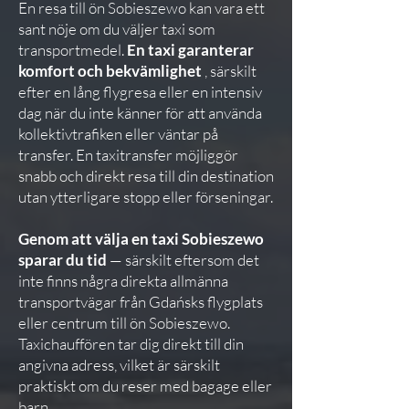
En resa till ön Sobieszewo kan vara ett
sant nöje om du väljer taxi som
transportmedel.
En taxi garanterar
komfort och bekvämlighet
, särskilt
efter en lång flygresa eller en intensiv
dag när du inte känner för att använda
kollektivtrafiken eller väntar på
transfer. En taxitransfer möjliggör
snabb och direkt resa till din destination
utan ytterligare stopp eller förseningar.
Genom att välja en taxi Sobieszewo
sparar du tid
— särskilt eftersom det
inte finns några direkta allmänna
transportvägar från Gdańsks flygplats
eller centrum till ön Sobieszewo.
Taxichauffören tar dig direkt till din
angivna adress, vilket är särskilt
praktiskt om du reser med bagage eller
barn.