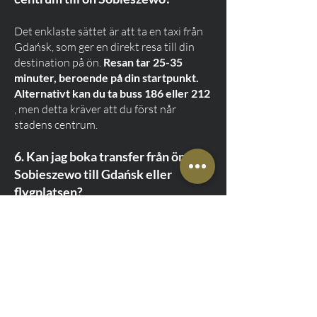
Det enklaste sättet är att ta en taxi från
Gdańsk, som ger en direkt resa till din
destination på ön.
Resan tar 25-35
minuter, beroende på din startpunkt.
Alternativt kan du ta buss 186 eller 212
, men detta kräver att du först når
stadens centrum.
6. Kan jag boka transfer från ön
Sobieszewo till Gdańsk eller
flygplatsen?
Ja! Vi erbjuder transfer från ön
Sobieszewo till både Gdańsks centrum
och Gdańsks flygplats. Våra taxitjänster
är tillgängliga 24/7.
7. Vilka är taxitjänstens