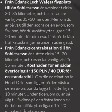
Från Gdańsk Lech Wałęsa flygplats
till ön Sobieszewo
är avståndet cirka
30–35 kilometer, och taxiresan tar
vanligtvis 35–50 minuter. Men om du
är på väg till den södra delen av ön, som
Świbno, bör du avsätta ytterligare 15–
20 minuter för din resa. Tänk på de täta
trafikstockningarna under rusningstid.
Från Gdańsks centralstation till ön
Sobieszewo
är rutten cirka 15–20
kilometer, och resan tar vanligtvis 25–
35 minuter.
Kostnaden för en sådan
överföring är 150 PLN / 40 EUR för
en standardbil
. Om din destination är
Hotel Orle, som ligger på den västra
delen av ön, bör du lägga till ytterligare
10 minuter. Under tiden, om du är på
väg till Świbno på den östra änden av
ön, bör du tillåta ytterligare 15–20
minuter från stationen.