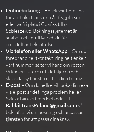
Onlinebokning
– Besök vår hemsida
för att boka transfer från flygplatsen
eller valfri plats i Gdańsk till ön
Sobieszewo. Bokningssystemet är
snabbt och intuitivt och du får
omedelbar bekräftelse.
Via telefon eller WhatsApp
– Om du
föredrar direktkontakt, ring helt enkelt
vårt nummer, så tar vi hand om resten.
Vi kan diskutera ruttdetaljerna och
skräddarsy tjänsten efter dina behov.
E-post
– Om du hellre vill boka din resa
via e-post är det inga problem heller!
Skicka bara ett meddelande till
RabbitTransPoland@gmail.com
så
bekräftar vi din bokning och anpassar
tjänsten för att passa dina krav.