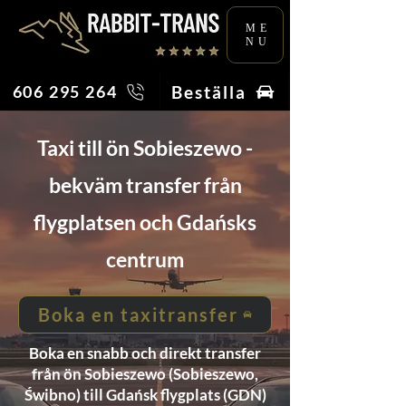
ME
NU
Beställa
606 295 264
Taxi till ön Sobieszewo -
bekväm transfer från
flygplatsen och Gdańsks
centrum
Boka en taxitransfer
Boka en snabb och direkt transfer
från ön Sobieszewo (Sobieszewo,
Świbno) till Gdańsk flygplats (GDN)