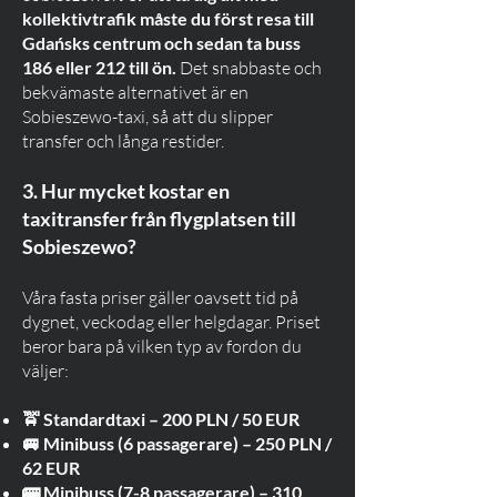
kollektivtrafik måste du först resa till
Gdańsks centrum och sedan ta buss
186 eller 212 till ön.
Det snabbaste och
bekvämaste alternativet är en
Sobieszewo-taxi, så att du slipper
transfer och långa restider.
3. Hur mycket kostar en
taxitransfer från flygplatsen till
Sobieszewo?
Våra fasta priser gäller oavsett tid på
dygnet, veckodag eller helgdagar. Priset
beror bara på vilken typ av fordon du
väljer:
🚖 Standardtaxi – 200 PLN / 50 EUR
🚐 Minibuss (6 passagerare) – 250 PLN /
62 EUR
🚌 Minibuss (7-8 passagerare) – 310