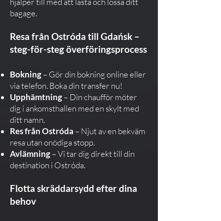
hjälper till med att lasta och lossa ditt
bagage.
Resa från Ostróda till Gdańsk –
steg-för-steg överföringsprocess
Bokning
– Gör din bokning online eller
via telefon. Boka din transfer nu!
Upphämtning
– Din chaufför möter
dig i ankomsthallen med en skylt med
ditt namn.
Res från Ostróda
– Njut av en bekväm
resa utan onödiga stopp.
Avlämning
– Vi tar dig direkt till din
destination i Ostróda.
Flotta skräddarsydd efter dina
behov