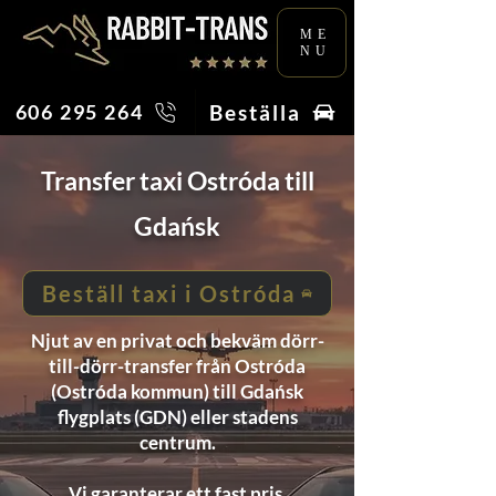
ME
NU
Beställa
606 295 264
Transfer taxi Ostróda till
Gdańsk
Beställ taxi i Ostróda
Njut av en privat och bekväm dörr-
till-dörr-transfer från Ostróda
(Ostróda kommun) till Gdańsk
flygplats (GDN) eller stadens
centrum.
Vi garanterar ett fast pris,