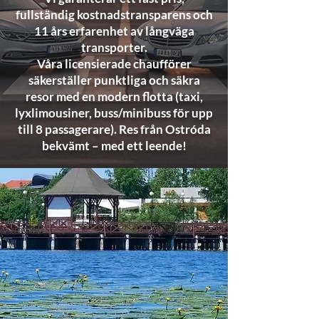
fullständig kostnadstransparens och
11 års erfarenhet av långväga
transporter.
Våra licensierade chaufförer
säkerställer punktliga och säkra
resor med en modern flotta (taxi,
lyxlimousiner, buss/minibuss för upp
till 8 passagerare). Res från Ostróda
bekvämt – med ett leende!