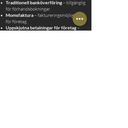
Traditionell banköverföring
– tillgänglig
för förhandsbokningar.
Momsfaktura
– faktureringsmöjlighet
för företag.
Uppskjutna betalningar för företag
–
flexibla avräkningsvillkor för vanliga
företagskunder.
Med flera betalningsalternativ kan varje
kund välja den mest bekväma metoden!
Boka idag och res utan stress!
Låt inte reselogistik störa din resa från
Ostróda. Kontakta oss nu och boka en
taxi från Ostróda till Gdańsk idag!
Vi garanterar full komfort, säkerhet och
tillförlitlighet. Våra privata överföringar
ger bekvämlighet och punktlighet,