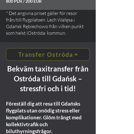
800 PLN / 200 EUR
* Det angivna priset gäller för resor
från/till flygplatsen. Lech Wałęsa i
Gdańsk Rębiechowo från vilken punkt
som helst i
Ostróda
kommun.
Transfer Ostróda
Bekväm taxitransfer från
Ostróda till Gdańsk –
stressfri och i tid!
Föreställ dig att resa till Gdańsks
flygplats utan onödig stress eller
komplikationer. Glöm trångt med
kollektivtrafik och
biluthyrningsfrågor.