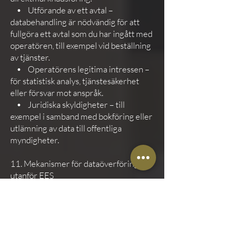
• Utförande av ett avtal –
databehandling är nödvändig för att
fullgöra ett avtal som du har ingått med
operatören, till exempel vid beställning
av tjänster.
• Operatörens legitima intressen –
för statistisk analys, tjänstesäkerhet
eller försvar mot anspråk.
• Juridiska skyldigheter – till
exempel i samband med bokföring eller
utlämning av data till offentliga
myndigheter.
11. Mekanismer för dataöverföring
utanför EES
Om det blir nödvändigt att överföra
personuppgifter utanför Europeiska
ekonomiska samarbetsområdet (EES),