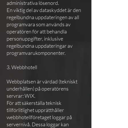
administrativa lösenord.
En viktig del av dataskyddet är den
regelbundna uppdateringen av all
programvara som används av
operatören för att behandla
personuppgifter, inklusive
regelbundna uppdateringar av
programvarukomponenter.
3. Webbhotell
Webbplatsen är värdad (tekniskt
underhållen) på operatörens
servrar: WIX.
För att säkerställa teknisk
tillförlitlighet upprätthåller
webbhotellföretaget loggar på
servernivå. Dessa loggar kan