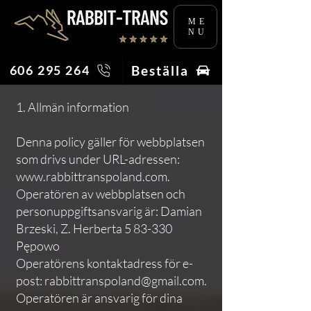
ME
NU
Beställa
606 295 264
1. Allmän information
Denna policy gäller för webbplatsen
som drivs under URL-adressen:
www.rabbittranspoland.com
.
Operatören av webbplatsen och
personuppgiftsansvarig är: Damian
Brzeski, Z. Herberta 5 83-330
Pępowo
Operatörens kontaktadress för e-
post:
rabbittranspoland@gmail.com
.
Operatören är ansvarig för dina