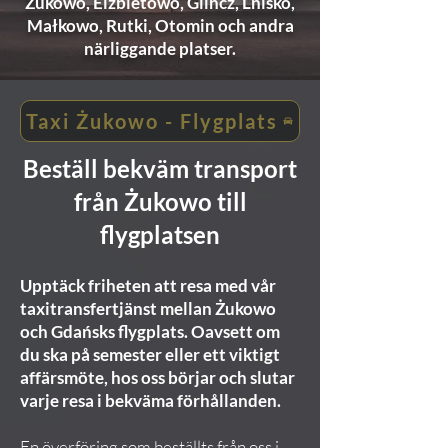
Żukowo, Elżbietowo, Glincz, Lnisko,
Małkowo, Rutki, Otomin och andra
närliggande platser.
Taxi Żukowo - Flygplats
Beställ bekväm transport
från Żukowo till
flygplatsen
Upptäck friheten att resa med vår
taxitransfertjänst mellan Żukowo
och Gdańsks flygplats. Oavsett om
du ska på semester eller ett viktigt
affärsmöte, hos oss börjar och slutar
varje resa i bekväma förhållanden.
En överföring som beställts från oss i