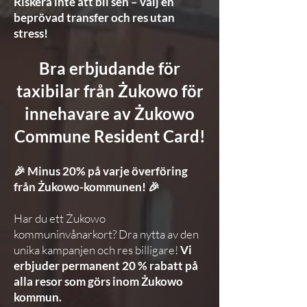
Riskera inte att bli sen – välj en
beprövad transfer och res utan
stress!
Bra erbjudande för
taxibilar från Żukowo för
innehavare av Żukowo
Commune Resident Card!
🎉 Minus 20% på varje överföring
från Żukowo-kommunen! 🎉
Har du ett Żukowo
kommuninvånarkort? Dra nytta av den
unika kampanjen och res billigare!
Vi
erbjuder permanent 20 % rabatt på
alla resor som görs inom Żukowo
kommun.