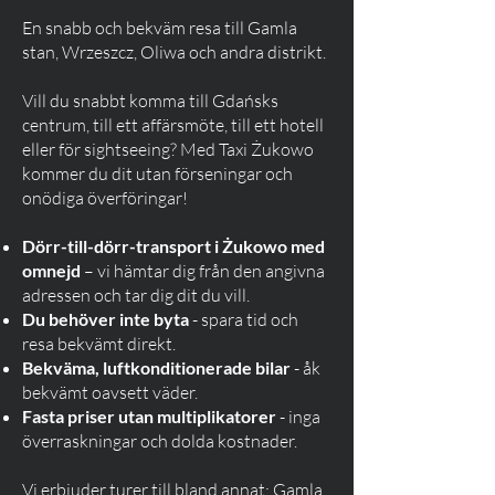
En snabb och bekväm resa till Gamla
stan, Wrzeszcz, Oliwa och andra distrikt.
Vill du snabbt komma till Gdańsks
centrum, till ett affärsmöte, till ett hotell
eller för sightseeing? Med Taxi Żukowo
kommer du dit utan förseningar och
onödiga överföringar!
Dörr-till-dörr-transport i Żukowo med
omnejd
– vi hämtar dig från den angivna
adressen och tar dig dit du vill.
Du behöver inte byta
- spara tid och
resa bekvämt direkt.
Bekväma, luftkonditionerade bilar
- åk
bekvämt oavsett väder.
Fasta priser utan multiplikatorer
- inga
överraskningar och dolda kostnader.
Vi erbjuder turer till bland annat: Gamla