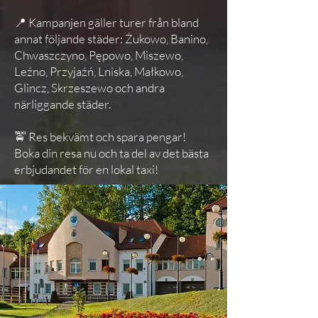
📍 Kampanjen gäller turer från bland
annat följande städer: Żukowo, Banino,
Chwaszczyno, Pępowo, Miszewo,
Leźno, Przyjaźń, Lniska, Małkowo,
Glincz, Skrzeszewo och andra
närliggande städer.
🚖 Res bekvämt och spara pengar!
Boka din resa nu och ta del av det bästa
erbjudandet för en lokal taxi!