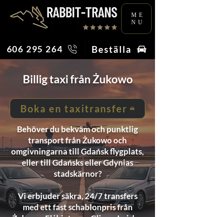
ME
NU
Beställa
606 295 264
Billig taxi från Żukowo
Boka en taxitransfer
Behöver du bekväm och punktlig
transport från Żukowo och
omgivningarna till Gdańsk flygplats,
eller till Gdańsks eller Gdynias
stadskärnor?
Vi erbjuder säkra, 24/7 transfers
med ett fast schablonpris från