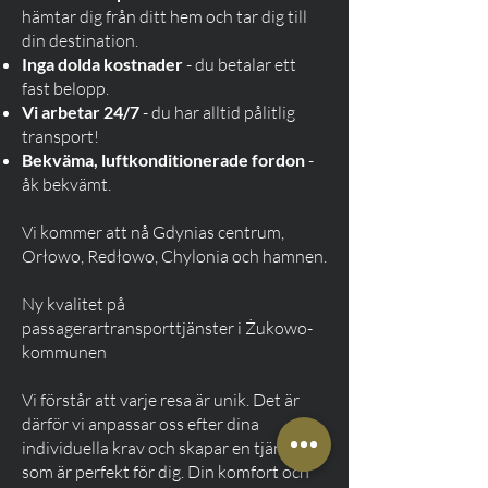
hämtar dig från ditt hem och tar dig till
din destination.
Inga dolda kostnader
- du betalar ett
fast belopp.
Vi arbetar 24/7
- du har alltid pålitlig
transport!
Bekväma, luftkonditionerade fordon
-
åk bekvämt.
Vi kommer att nå Gdynias centrum,
Orłowo, Redłowo, Chylonia och hamnen.
Ny kvalitet på
passagerartransporttjänster i Żukowo-
kommunen
Vi förstår att varje resa är unik. Det är
därför vi anpassar oss efter dina
individuella krav och skapar en tjänst
som är perfekt för dig. Din komfort och