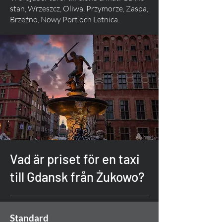
stan, Wrzeszcz, Oliwa, Przymorze, Zaspa,
Brzeźno, Nowy Port och Letnica.
Vad är priset för en taxi
till Gdansk från Żukowo?
Standard