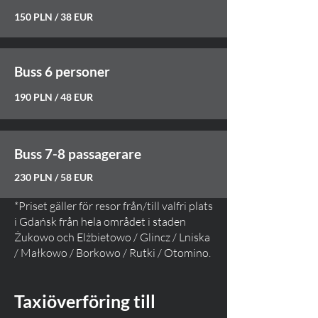
150
PLN / 38 EUR
Buss 6 personer
190 PLN / 48 EUR
Buss 7-8 passagerare
230 PLN / 58 EUR
*Priset gäller för resor från/till valfri plats
i Gdańsk från hela området i staden
Żukowo och Elżbietowo / Glincz / Lniska
/ Małkowo / Borkowo / Rutki / Otomino.
Taxiöverföring till