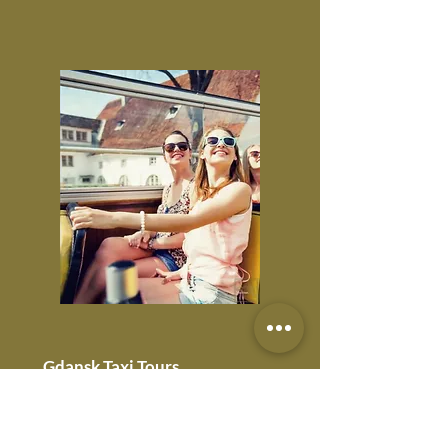
Gdansk Taxi Tours
Att besöka de viktigaste
turistattraktionerna i Tri-City-