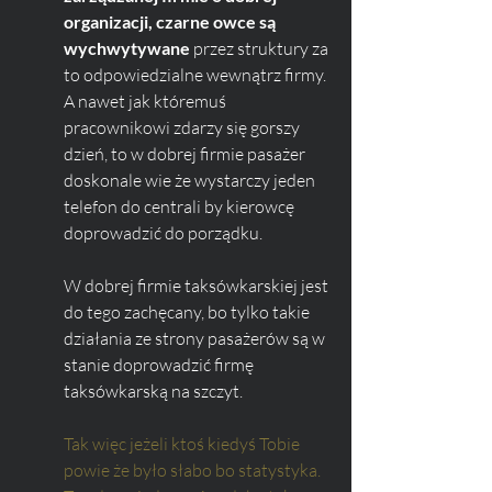
organizacji, czarne owce są 
wychwytywane 
przez struktury za 
to odpowiedzialne wewnątrz firmy. 
A nawet jak któremuś 
pracownikowi zdarzy się gorszy 
dzień, to w dobrej firmie pasażer 
doskonale wie że wystarczy jeden 
telefon do centrali by kierowcę 
doprowadzić do porządku. 
W dobrej firmie taksówkarskiej jest 
do tego zachęcany, bo tylko takie 
działania ze strony pasażerów są w 
stanie doprowadzić firmę 
taksówkarską na szczyt.
Tak więc jeżeli ktoś kiedyś Tobie 
powie że było słabo bo statystyka. 