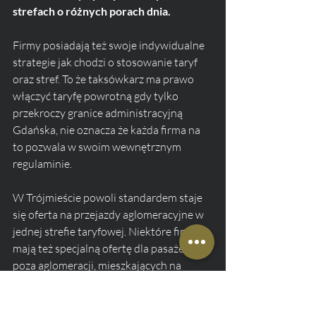
strefach o różnych porach dnia.
Firmy posiadają też swoje indywidualne 
strategie jak chodzi o stosowanie taryf 
oraz stref. To że taksówkarz ma prawo 
włączyć taryfę powrotną gdy tylko 
przekroczy granice administracyjną 
Gdańska, nie oznacza że każda firma na 
to pozwala w swoim wewnętrznym 
regulaminie. 
W Trójmieście powoli standardem staje 
się oferta na przejazdy aglomeracyjne w 
jednej strefie taryfowej. Niektóre firmy 
mają też specjalną ofertę dla pasażerów z 
poza aglomeracji, mieszkających na 
obrzeżach np. 
W Baninie
, Bojanie, 
Kowalach czy nawet Tczewie. 