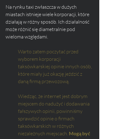
Na rynku taxi zwłaszcza w dużych 
miastach istnieje wiele korporacji, które 
działają w różny sposób. Ich działalność 
może różnić się diametralnie pod 
wieloma względami. 
Warto zatem poczytać przed 
wyborem korporacji 
taksówkarskiej opinie innych osób, 
które miały już okazję jeździć z 
daną firmą przewozową.
Wiedząc, że internet jest dobrym 
miejscem do nadużyć i dodawania 
fałszywych opinii, powinniśmy 
sprawdzić opinie o firmach 
taksówkarskich w różnych 
niezależnych miejscach. 
Mogą być 