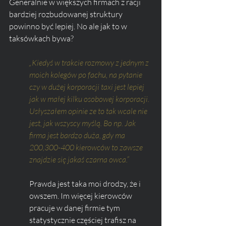
Generalnie w większych firmach z racji 
bardziej rozbudowanej struktury 
powinno być lepiej. No ale jak to w 
taksówkach bywa?
„Kiedyś w trakcie rozmowy z jednym z 
moich kolegów po fachu, na pytanie 
czy w dużej korporacji taxi jest lepiej 
jak w małej kilku osobowej korporacji. 
Usłyszałem opinie ze to tak wcale nie 
jest, jak wszyscy myślą. Bo np. Jak 
firma jest bardzo duża, gdy ma 
200,300-400 kierowców to zawsze 
znajdzie się jakaś czarna owca.”
Prawda jest taka moi drodzy, że i 
owszem. Im więcej kierowców 
pracuje w danej firmie tym 
statystycznie częściej trafisz na 