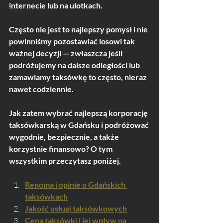
internecie lub na ulotkach. 
Transport
Często nie jest to najlepszy pomysł i nie 
powinniśmy pozostawiać losowi tak 
ważnej decyzji — zwłaszcza jeśli 
podróżujemy na dalsze odległości lub 
zamawiamy taksówkę to często, nieraz 
nawet codziennie. 
Jak zatem wybrać najlepszą korporację 
taksówkarską w Gdańsku i podróżować 
wygodnie, bezpiecznie, a także 
korzystnie finansowo? O tym 
wszystkim przeczytasz poniżej.
Renoma i opinie o Gdańskich 
taksówkach
Jakość usługi taksówkowych
Cena taksówki i jej wpływ na 