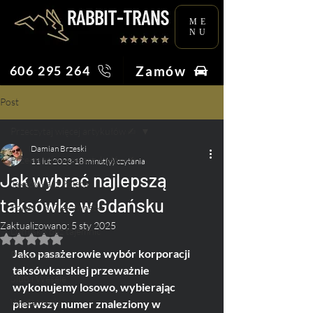
ME
NU
Zamów
606 295 264
Post
Przeczytaj więcej artykułów ✍︎
Damian Brzeski
Przeczytaj więcej artykułów ✍︎
11 lut 2023
18 minut(y) czytania
Jak wybrać najlepszą
Taksówkarz Poleca
taksówkę w Gdańsku
Porady & Ciekawostki
Zaktualizowano:
5 sty 2025
Lotnisko bez tajemnic
Oceniono na NaN z 5 gwiazdek.
Jako pasażerowie wybór korporacji 
Praca na Taxi
taksówkarskiej przeważnie 
Ślub i Wesele
wykonujemy losowo, wybierając 
Wydarzenia
pierwszy numer znaleziony w 