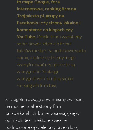
to mapy Google, fora 
internetowe, ranking firm na 
Trojmiasto.pl
. 
grupy na 
Facebooku czy strony lokalne i 
komentarze na blogach czy 
YouTube.
 Dzięki temu wyrobimy 
sobie pewne zdanie o firmie 
taksówkarskiej na podstawie wielu 
opinii, a także będziemy mogli 
zweryfikować czy opinie te są 
wiarygodne. Szukając 
wiarygodnych  skupiaj się na 
rankingach firm taxi.
Szczególną uwagę powinniśmy zwrócić 
na mocne i słabe strony firm 
taksówkarskich, które pojawiają się w 
opiniach. Jeśli niektóre kwestie 
podnoszone są wiele razy przez dużą 