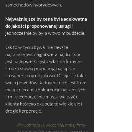
samochodów hybrydowych.
Najważniejsze by cena była adekwatna 
do jakości proponowanej usługi
 i 
jednocześnie by była w twoim budżecie.
Jak to w życiu bywa, nie zawsze 
najtańsze jest najgorsze, a najdroższe 
jest najlepsze. Często właśnie firmy ze 
środka stawki proponują najlepszy 
stosunek ceny do jakości. Dzieje się tak z 
wielu powodów. Jednym z nich jest to że 
mają z plecami konkurencje najtańszych 
firm, a jednocześnie muszą walczyć o 
klienta którego okupują te wielkie ale i 
drogie korporacje.
Prywatnie jako właściciel małej firmy, 
chciałbym Tobie zwrócić uwagę też na 