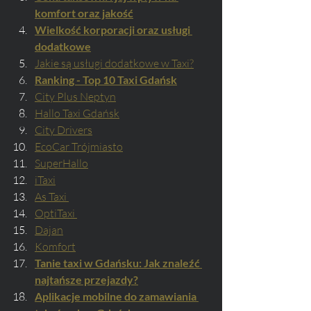
komfort oraz jakość
Wielkość korporacji oraz usługi 
dodatkowe
Jakie są usługi dodatkowe w Taxi?
Ranking - Top 10 Taxi Gdańsk
City Plus Neptyn
Hallo Taxi Gdańsk
City Drivers
EcoCar Trójmiasto
SuperHallo
iTaxi
As Taxi 
OptiTaxi 
Dajan
Komfort
Tanie taxi w Gdańsku: Jak znaleźć 
najtańsze przejazdy?
Aplikacje mobilne do zamawiania 