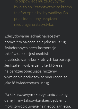
To odpowiedz mu że gdyby tak 
było, to np. Statystycznie co któryś 
telefon Apple był by wadliwy. Bo 
przecież miliony urządzeń i 
nieubłagana statystyka.
Zdecydowanie jednak najlepszym 
pomysłem na ocenianie jakości usług 
świadczonych przez korporacje 
taksówkarskie jest osobiste 
przetestowanie konkretnych korporacji. 
Jeśli zatem wybierzemy te, które są 
najbardziej obiecujące, możemy 
wymiennie podróżować nimi i oceniać 
jakość świadczonych usług.
Po kilkurazowym skorzystaniu z usług 
danej firmy taksówkarskiej, będziemy 
mogli zwrócić uwagę na niedociągnięcia, 