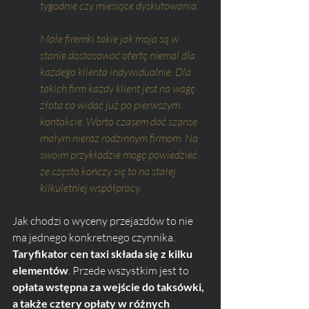
tygodnie czy miesiące dyskutowania. 
Małe firemki takie jak moja są w 
stanie dostosować ofertę niemal dla 
każdego klienta indywidualnie. Dla 
takich firm każdy klient jest na wagę 
złota co widać już po pierwszym 
kontakcie. Warto czasem dać szanse 
małym nieraz rodzinnym firmom. Na 
swoim przykładzie mogę powiedzieć 
że często kończy się to na stałej 
kilkuletniej współpracy.
Jak chodzi o wyceny przejazdów to nie 
ma jednego konkretnego czynnika. 
Taryfikator cen taxi składa się z kilku 
elementów
. Przede wszystkim jest to 
opłata wstępna za wejście do taksówki, 
a także cztery opłaty w różnych 