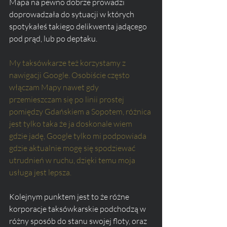
Mapa na pewno dobrze prowadzi 
doprowadzała do sytuacji w których 
spotykałeś takiego delikwenta jadącego 
pod prąd, lub po deptaku. 
My taksówkarze też korzystamy z 
nawigacji Google. Osobiście często 
włączam Mapy nawet gdy 
przemieszczam się po linii prostej 
pomiędzy Gdańskiem a Sopotem, różnica 
jest tylko taka że ja doskonale wiem 
gdzie jadę, Google tylko mi podpowiada 
gdzie aktualnie mogę się spodziewać 
utrudnień w ruchu, dzięki temu moja 
usługa jest lepsza.
Kolejnym punktem jest to że różne 
korporacje taksówkarskie podchodzą w 
różny sposób do stanu swojej floty, oraz 