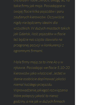
takie firmy jak moja. Posiadające w 
swojej flocie kilka pojazdów i paru 
zaufanych kierowców. Oczywiście 
nigdy nie będziemy idealni dla 
wszystkich. W dużych miastach takich 
jak Gdańsk, ilość pojazdów w flocie 
też będzie nas często stawiało na 
przegranej pozycji w konkurencji z 
ogromnymi firmami.
Małe firmy mają za to inne As-y w 
rękawie. Posiadając we flocie 5,10-20 
kierowców jako właściciel, Jesteś w 
stanie osobiście dopilnować jakości 
niemal każdego przejazdu. 
Wprowadzenie jakiegoś rozwiązania 
które polepszy jakość to nieraz 
godziny, a nie jak w dużych firmach 