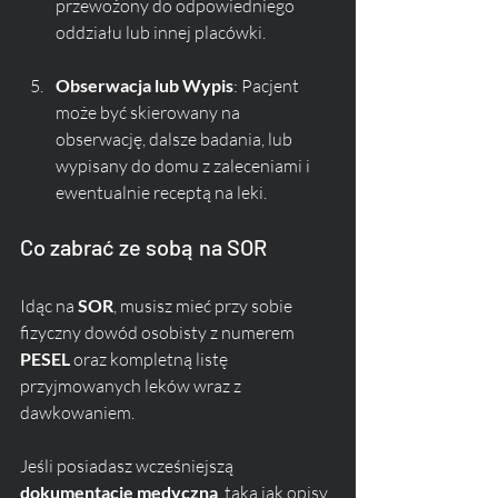
przewożony do odpowiedniego 
oddziału lub innej placówki.
Obserwacja lub Wypis
: Pacjent 
może być skierowany na 
obserwację, dalsze badania, lub 
wypisany do domu z zaleceniami i 
ewentualnie receptą na leki.
Co zabrać ze sobą na SOR
Idąc na 
SOR
, musisz mieć przy sobie 
fizyczny dowód osobisty z numerem 
PESEL
 oraz kompletną listę 
przyjmowanych leków wraz z 
dawkowaniem. 
Jeśli posiadasz wcześniejszą 
dokumentację medyczną
, taką jak opisy 