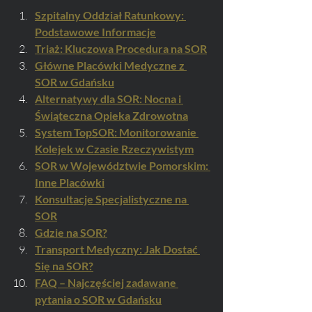
Szpitalny Oddział Ratunkowy: 
Podstawowe Informacje
Triaż: Kluczowa Procedura na SOR
Główne Placówki Medyczne z 
SOR w Gdańsku
Alternatywy dla SOR: Nocna i 
Świąteczna Opieka Zdrowotna
System TopSOR: Monitorowanie 
Kolejek w Czasie Rzeczywistym
SOR w Województwie Pomorskim: 
Inne Placówki
Konsultacje Specjalistyczne na 
SOR
Gdzie na SOR?
Transport Medyczny: Jak Dostać 
Się na SOR?
FAQ – Najczęściej zadawane 
pytania o SOR w Gdańsku