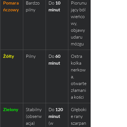
Pomara
Bardzo 
Do 
10 
Piorunu
ńczowy
pilny
minut
jący ból 
wieńco
wy, 
objawy 
udaru 
mózgu
Żółty
Pilny
Do 
60 
Ostra 
minut
kolka 
nerkow
a, 
otwarte 
złamani
a kości
Zielony
Stabilny 
Do 
120 
Głęboki
(obserw
minut
e rany 
acja)
(w 
szarpan