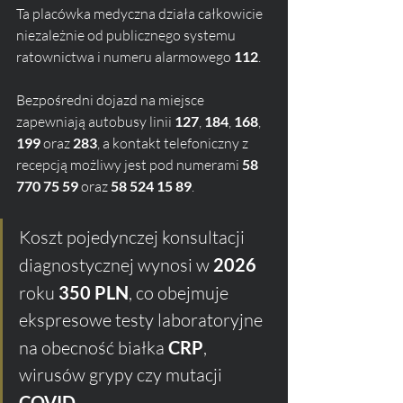
Ta placówka medyczna działa całkowicie 
niezależnie od publicznego systemu 
ratownictwa i numeru alarmowego 
112
. 
Bezpośredni dojazd na miejsce 
zapewniają autobusy linii 
127
, 
184
, 
168
, 
199
 oraz 
283
, a kontakt telefoniczny z 
recepcją możliwy jest pod numerami 
58 
770 75 59
 oraz 
58 524 15 89
.
Koszt pojedynczej konsultacji 
diagnostycznej wynosi w 
2026
roku 
350 PLN
, co obejmuje 
ekspresowe testy laboratoryjne 
na obecność białka 
CRP
, 
wirusów grypy czy mutacji 
COVID
. 