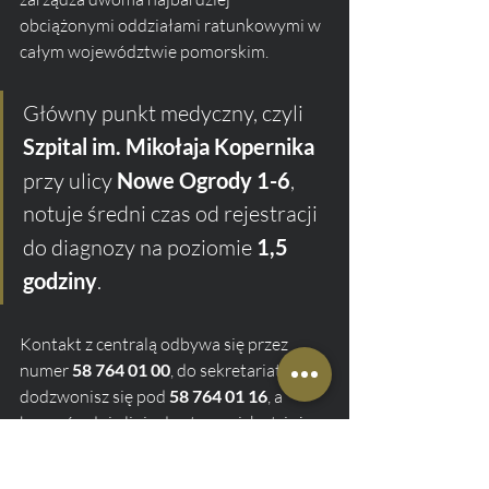
obciążonymi oddziałami ratunkowymi w 
całym województwie pomorskim. 
Główny punkt medyczny, czyli 
Szpital im. Mikołaja Kopernika
przy ulicy 
Nowe Ogrody 1-6
, 
notuje średni czas od rejestracji 
do diagnozy na poziomie 
1,5 
godziny
. 
Kontakt z centralą odbywa się przez 
numer 
58 764 01 00
, do sekretariatu 
dodzwonisz się pod 
58 764 01 16
, a 
bezpośrednia linia do stanowiska triażu 
to 
58 764 01 23
.