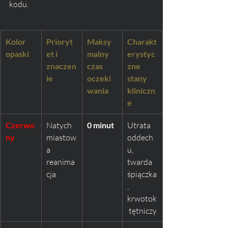
kodu.
Kolor 
Prioryt
Maksy
Charakt
opaski
et i 
malny 
erystyc
znaczen
czas 
zne 
ie
oczeki
stany 
wania
kliniczn
e
Czerwo
Natych
0 minut
Utrata 
ny
miastow
oddech
a 
u, 
reanima
twarda 
cja
śpiączka
, 
krwotok
 tętniczy