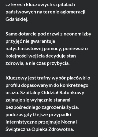
czterech kluczowych szpitalach 
Transport
państwowych na terenie aglomeracji 
Gdańskiej. 
Samo dotarcie pod drzwi z neonem izby 
przyjęć nie gwarantuje 
natychmiastowej pomocy, ponieważ o 
kolejności wejścia decyduje stan 
zdrowia, a nie czas przybycia. 
Kluczowy jest trafny wybór placówki o 
profilu dopasowanym do konkretnego 
urazu. Szpitalny Oddział Ratunkowy 
zajmuje się wyłącznie stanami 
bezpośredniego zagrożenia życia, 
podczas gdy lżejsze przypadki 
internistyczne przejmuje Nocna i 
Świąteczna Opieka Zdrowotna.