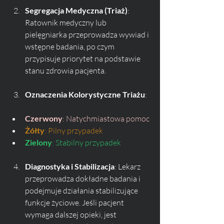
Segregacja Medyczna (Triaż)
: 
Ratownik medyczny lub 
pielęgniarka przeprowadza wywiad i 
wstępne badania, po czym 
przypisuje priorytet na podstawie 
stanu zdrowia pacjenta.
Oznaczenia Kolorystyczne Triażu
:
Czerwony
: Natychmiastowa pomoc
Żółty
: Pilny przypadek
Zielony
: Stabilny przypadek
Diagnostyka i Stabilizacja
: Lekarz 
przeprowadza dokładne badania i 
podejmuje działania stabilizujące 
funkcje życiowe. Jeśli pacjent 
wymaga dalszej opieki, jest 