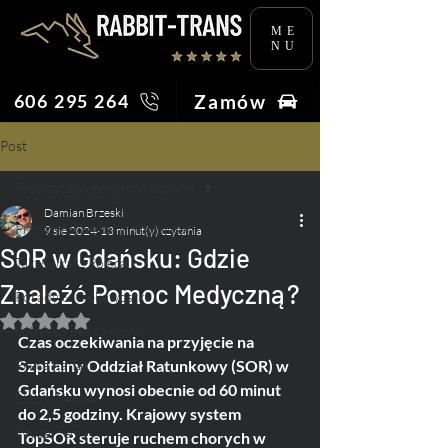
ME
NU
Zamów
606 295 264
Post
Przeczytaj więcej artykułów ✍︎
Damian Brzeski
Przeczytaj więcej artykułów ✍︎
9 sie 2024
13 minut(y) czytania
SOR w Gdańsku: Gdzie
Taksówkarz Poleca
Znaleźć Pomoc Medyczną?
Porady & Ciekawostki
Oceniono na NaN z 5 gwiazdek.
Lotnisko bez tajemnic
Czas oczekiwania na przyjęcie na 
Praca na Taxi
Szpitalny Oddział Ratunkowy (SOR) w 
Gdańsku wynosi obecnie od 60 minut 
Ślub i Wesele
do 2,5 godziny. Krajowy system 
Wydarzenia
TopSOR steruje ruchem chorych w 