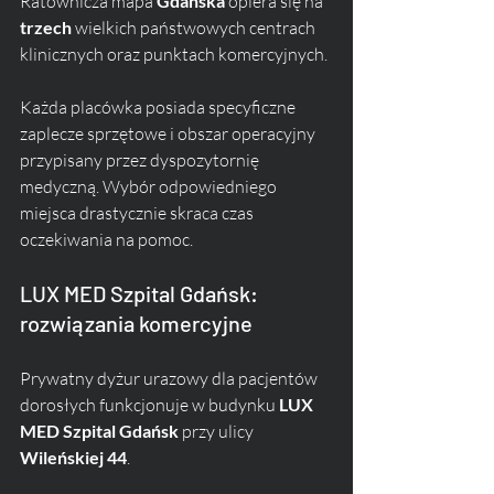
Ratownicza mapa 
Gdańska
 opiera się na 
trzech
 wielkich państwowych centrach 
klinicznych oraz punktach komercyjnych. 
Każda placówka posiada specyficzne 
zaplecze sprzętowe i obszar operacyjny 
przypisany przez dyspozytornię 
medyczną. Wybór odpowiedniego 
miejsca drastycznie skraca czas 
oczekiwania na pomoc.
LUX MED Szpital Gdańsk: 
rozwiązania komercyjne
Prywatny dyżur urazowy dla pacjentów 
dorosłych funkcjonuje w budynku 
LUX 
MED Szpital Gdańsk
 przy ulicy 
Wileńskiej 44
. 