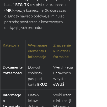
badań 
RTG
, 
TK
 czy płytki z rezonansu 
(
MRI
), weź je koniecznie. Skrócisz czas 
diagnozy nawet o połowę, eliminując 
potrzebę powtarzania kosztownych i 
obciążających procedur.
Kategoria
Wymagane 
Znaczenie 
elementy i 
kliniczne i 
informacje
formalne
Dokumenty
Dowód 
Weryfikacja 
 tożsamości
osobisty, 
uprawnień 
paszport, 
w systemie 
karta 
EKUZ
eWUŚ
Informacje 
Nazwy 
Wykluczeni
o 
leków i 
e interakcji 
farmakoter
dokładne 
lekowych 