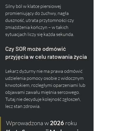
Silny ból w klatce piersiowej 
promieniujący do żuchwy, nagła 
duszność, utrata przytomności czy 
zmiażdżenia kończyn – w takich 
sytuacjach liczy się każda sekunda.
Czy SOR może odmówić 
przyjęcia w celu ratowania życia
Lekarz dyżurny nie ma prawa odmówić 
udzielenia pomocy osobie z widocznym 
krwotokiem, rozległymi oparzeniami lub 
objawami zawału mięśnia sercowego. 
Tutaj nie decyduje kolejność zgłoszeń, 
lecz stan zdrowia. 
Wprowadzona w 
2026 
roku 