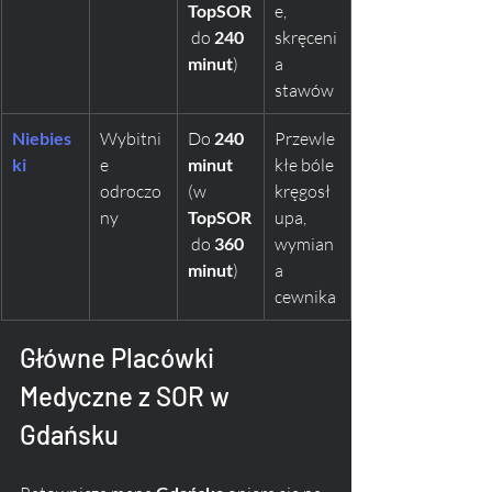
TopSOR
e, 
 do 
240 
skręceni
minut
)
a 
stawów
Niebies
Wybitni
Do 
240 
Przewle
ki
e 
minut
kłe bóle 
odroczo
(w 
kręgosł
ny
TopSOR
upa, 
 do 
360 
wymian
minut
)
a 
cewnika
Główne Placówki 
Medyczne z SOR w 
Gdańsku