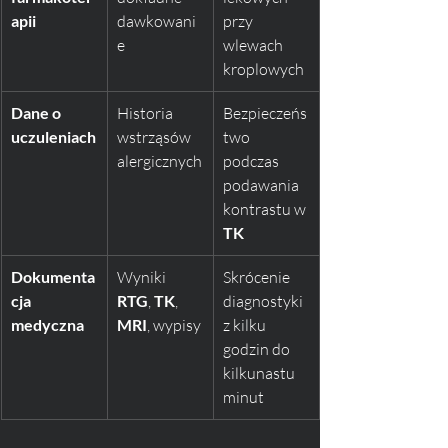
apii
dawkowani
przy 
e
wlewach 
kroplowych
Dane o 
Historia 
Bezpieczeńs
uczuleniach
wstrząsów 
two 
alergicznych
podczas 
podawania 
kontrastu w 
TK
Dokumenta
Wyniki 
Skrócenie 
cja 
RTG
, 
TK
, 
diagnostyki 
medyczna
MRI
, wypisy
z kilku 
godzin do 
kilkunastu 
minut